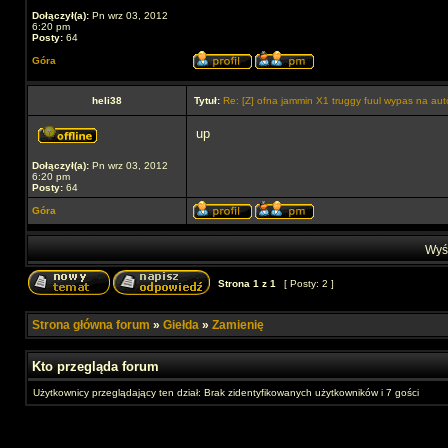
Dołączył(a):
Pn wrz 03, 2012
6:20 pm
Posty:
64
Góra
heli38
Tytuł:
Re: [Z] ofna jammin X1 truggy fuul wypas na auto
up
Dołączył(a):
Pn wrz 03, 2012
6:20 pm
Posty:
64
Góra
Wyśw
Strona
1
z
1
[ Posty: 2 ]
Strona główna forum
»
Giełda
»
Zamienię
Kto przegląda forum
Użytkownicy przeglądający ten dział: Brak zidentyfikowanych użytkowników i 7 gości