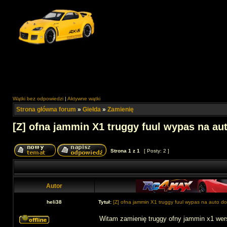
Wątki bez odpowiedzi
|
Aktywne wątki
Strona główna forum
»
Giełda
»
Zamienię
[Z] ofna jammin X1 truggy fuul wypas na auto
Strona
1
z
1
[ Posty: 2 ]
Autor
heli38
Tytuł:
[Z] ofna jammin X1 truggy fuul wypas na auto do 
Witam zamienię truggy ofny jammin x1 wers