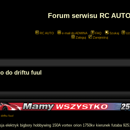
Forum serwisu RC AUT
RC AUTO
e-mail do ADMINA
FAQ
Szukaj
Uż
Zaloguj
Zarejestruj
 do driftu fuul
driftu fuul
ja elektryk bigbory hobbywing 150A vortex orion 1750kv kierunek futaba 92