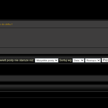
 do driftu f
ietl posty nie starsze niż:
Sortuj wg