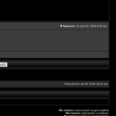
Napisane:
Cz paź 04, 2018 9:40 pm
Teraz jest So sie 08, 2026 10:41 am
Nie możesz
rozpoczynać nowych wątków
Nie możesz
odpowiadać w wątkach
Nie możesz
edytować swoich postów