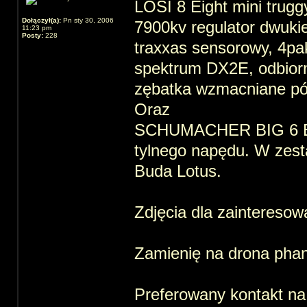
LOSI 8 Eight mini trugg
Dołączył(a):
Pn sty 30, 2006
7900kv regulator dwuki
11:23 pm
Posty:
228
traxxas sensorowy, 4paki
spektrum DX2E, odbior
zębatka wzmacniane pół
Oraz
SCHUMACHER BIG 6 Ep,
tylnego napędu. W zest
Buda Lotus.
Zdjęcia dla zainteresow
Zamienię na drona pha
Preferowany kontakt na