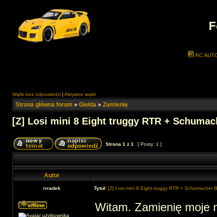
F
RC AUT
Wątki bez odpowiedzi
|
Aktywne wątki
Strona główna forum
»
Giełda
»
Zamienię
[Z] Losi mini 8 Eight truggy RTR + Schumac
Strona
1
z
1
[ Posty: 1 ]
Autor
rrradek
Tytuł:
[Z] Losi mini 8 Eight truggy RTR + Schumacher 
Witam. Zamienię moje 