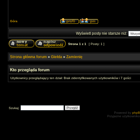
Góra
Wyświetl posty nie starsze niż:
Strona
1
z
1
[ Posty: 1 ]
Strona główna forum
»
Giełda
»
Zamienię
Kto przegląda forum
Użytkownicy przeglądający ten dział: Brak zidentyfikowanych użytkowników i 7 gości
Szukaj:
Powered by
php
Przyjazne użytkowniko