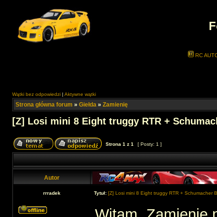
F
RC AUT
Wątki bez odpowiedzi
|
Aktywne wątki
Strona główna forum
»
Giełda
»
Zamienię
[Z] Losi mini 8 Eight truggy RTR + Schumac
Strona
1
z
1
[ Posty: 1 ]
Autor
rrradek
Tytuł:
[Z] Losi mini 8 Eight truggy RTR + Schumacher 
Witam. Zamienię 