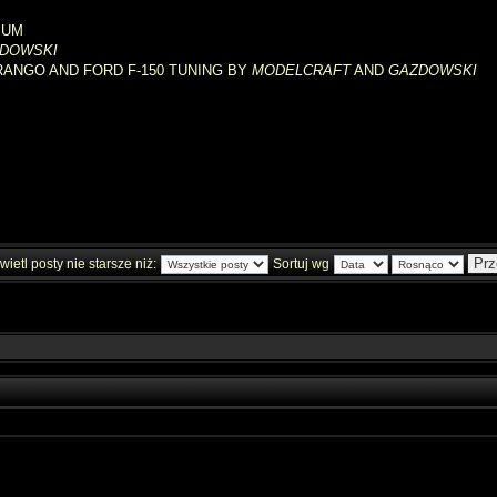
IUM
DOWSKI
RANGO AND FORD F-150 TUNING BY
MODELCRAFT
AND
GAZDOWSKI
ietl posty nie starsze niż:
Sortuj wg