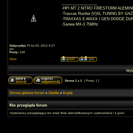
_________________
-HPI MT 2 NITRO FIRESTORM ALEMIN
-Traxxas Rustler (V)XL TUNING BY
GAZ
-TRAXXAS E-MAXX I GEN DODGE DU
-Sanwa MX-3 75MHz
Dołączył(a):
Pt lut 03, 2012 6:27
pm
Posty:
128
Góra
Wyśw
Strona
1
z
1
[ Posty: 1 ]
Strona główna forum
»
Giełda
»
Kupię
Kto przegląda forum
Użytkownicy przeglądający ten dział: Brak zidentyfikowanych użytkowników i 3 gości