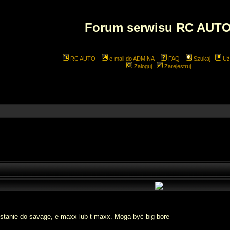
Forum serwisu RC AUT
RC AUTO
e-mail do ADMINA
FAQ
Szukaj
Uż
Zaloguj
Zarejestruj
tanie do savage, e maxx lub t maxx. Mogą być big bore