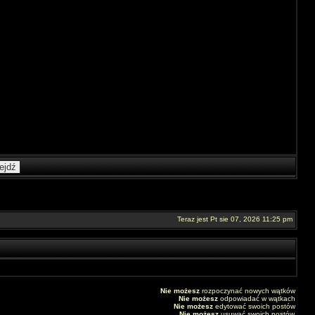
Teraz jest Pt sie 07, 2026 11:25 pm
Nie możesz
rozpoczynać nowych wątków
Nie możesz
odpowiadać w wątkach
Nie możesz
edytować swoich postów
Nie możesz
usuwać swoich postów