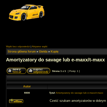
Wątki bez odpowiedzi
|
Aktywne wątki
Strona główna forum
»
Giełda
»
Kupię
Amortyzatory do savage lub e-maxx/t-maxx
Strona
1
z
1
[ Posty: 1 ]
Autor
fifi08
Tytuł:
Amortyzatory do savage lub e-maxx/t-maxx
Cześć szukam amortyzatorów w dobrym s