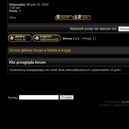
Dołączył(a):
Wt paź 15, 2019
7:28 pm
Posty:
3
Góra
Wyświetl posty nie starsze niż:
Strona
1
z
1
[ Posty: 1 ]
Strona główna forum
»
Giełda
»
Kupię
Kto przegląda forum
Użytkownicy przeglądający ten dział: Brak zidentyfikowanych użytkowników i 8 gości
Szukaj:
Powered by
php
Przyjazne użytkowniko