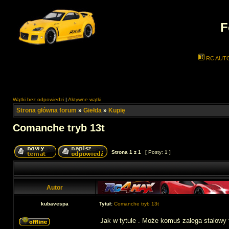
F
RC AUT
Wątki bez odpowiedzi
|
Aktywne wątki
Strona główna forum
»
Giełda
»
Kupię
Comanche tryb 13t
Strona
1
z
1
[ Posty: 1 ]
Autor
kubavespa
Tytuł:
Comanche tryb 13t
Jak w tytule . Może komuś zalega stalowy 