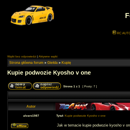
F
RC AUT
Wątki bez odpowiedzi
|
Aktywne wątki
Strona główna forum
»
Giełda
»
Kupię
Kupie podwozie Kyosho v one
Strona
1
z
1
[ Posty: 7 ]
Autor
alvaro1987
Tytuł:
Kupie podwozie Kyosho v one
Jak w temacie kupie podwozie kyosho v on