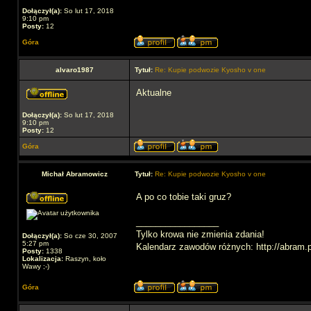
Dołączył(a):
So lut 17, 2018
9:10 pm
Posty:
12
Góra
alvaro1987
Tytuł:
Re: Kupie podwozie Kyosho v one
Aktualne
Dołączył(a):
So lut 17, 2018
9:10 pm
Posty:
12
Góra
Michał Abramowicz
Tytuł:
Re: Kupie podwozie Kyosho v one
A po co tobie taki gruz?
_________________
Tylko krowa nie zmienia zdania!
Dołączył(a):
So cze 30, 2007
5:27 pm
Kalendarz zawodów różnych: http://abram.p
Posty:
1338
Lokalizacja:
Raszyn, koło
Wawy ;-)
Góra