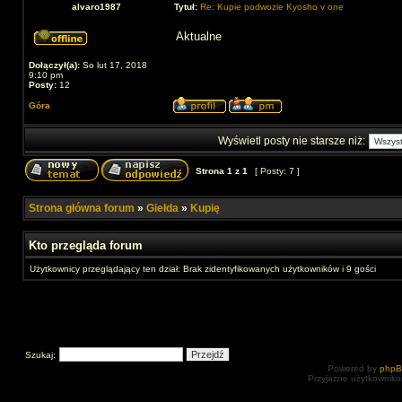
alvaro1987
Tytuł:
Re: Kupie podwozie Kyosho v one
Aktualne
Dołączył(a):
So lut 17, 2018
9:10 pm
Posty:
12
Góra
Wyświetl posty nie starsze niż:
Strona
1
z
1
[ Posty: 7 ]
Strona główna forum
»
Giełda
»
Kupię
Kto przegląda forum
Użytkownicy przeglądający ten dział: Brak zidentyfikowanych użytkowników i 9 gości
Szukaj:
Powered by
php
Przyjazne użytkowniko