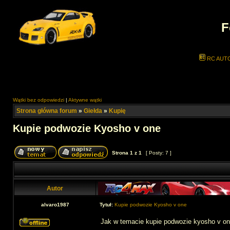
F
RC AUT
Wątki bez odpowiedzi
|
Aktywne wątki
Strona główna forum
»
Giełda
»
Kupię
Kupie podwozie Kyosho v one
Strona
1
z
1
[ Posty: 7 ]
Autor
alvaro1987
Tytuł:
Kupie podwozie Kyosho v one
Jak w temacie kupie podwozie kyosho v on