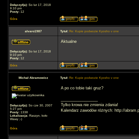
Dołączył(a):
So lut 17, 2018
9:10 pm
Posty:
12
Góra
alvaro1987
Tytuł:
Re: Kupie podwozie Kyosho v one
Aktualne
Dołączył(a):
So lut 17, 2018
9:10 pm
Posty:
12
Góra
Michał Abramowicz
Tytuł:
Re: Kupie podwozie Kyosho v one
A po co tobie taki gruz?
_________________
Tylko krowa nie zmienia zdania!
Dołączył(a):
So cze 30, 2007
5:27 pm
Kalendarz zawodów różnych: http://abram.p
Posty:
1338
Lokalizacja:
Raszyn, koło
Wawy ;-)
Góra