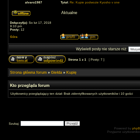
alvaro1987
Tytuł:
Re: Kupie podwozie Kyosho v one
Aktualne
Dołączył(a):
So lut 17, 2018
9:10 pm
Posty:
12
Góra
Wyświetl posty nie starsze niż:
Strona
1
z
1
[ Posty: 7 ]
Strona główna forum
»
Giełda
»
Kupię
Kto przegląda forum
Użytkownicy przeglądający ten dział: Brak zidentyfikowanych użytkowników i 10 gości
Szukaj:
Powered by
php
Przyjazne użytkowniko