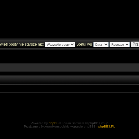
ietl posty nie starsze niż:
Sortuj wg
Powered by
phpBB
® Forum Software © phpBB Group
Przyjazne użytkownikom polskie wsparcie phpBB3 -
phpBB3.PL