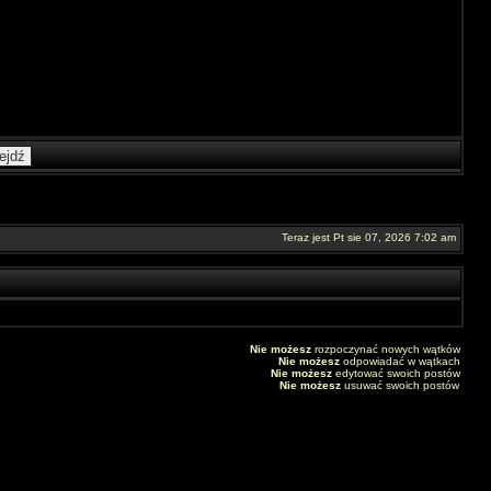
Teraz jest Pt sie 07, 2026 7:02 am
Nie możesz
rozpoczynać nowych wątków
Nie możesz
odpowiadać w wątkach
Nie możesz
edytować swoich postów
Nie możesz
usuwać swoich postów