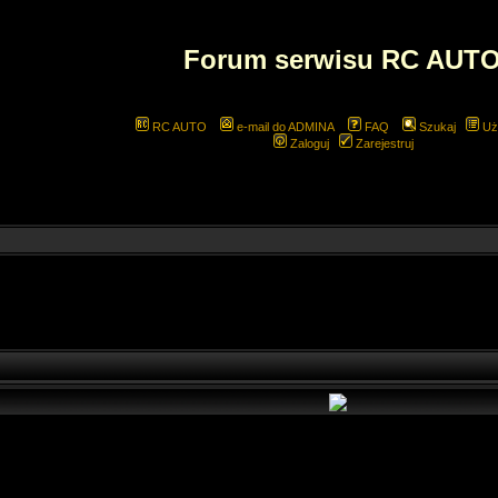
Forum serwisu RC AUT
RC AUTO
e-mail do ADMINA
FAQ
Szukaj
Uż
Zaloguj
Zarejestruj