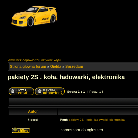
Wątki bez odpowiedzi
|
Aktywne wątki
Strona główna forum
»
Giełda
»
Sprzedam
pakiety 2S , koła, ładowarki, elektronika
Strona
1
z
1
[ Posty: 1 ]
Autor
fliperpl
Tytuł:
pakiety 2S , koła, ładowarki, elektronika
zapraszam do ogłoszeń