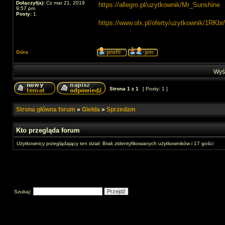
Dołączył(a):
Cz mar 21, 2019
https://allegro.pl/uzytkownik/Mr_Sunshine
9:57 pm
Posty:
1
https://www.olx.pl/oferty/uzytkownik/1RKbr/
Góra
Wyśw
Strona
1
z
1
[ Posty: 1 ]
Strona główna forum
»
Giełda
»
Sprzedam
Kto przegląda forum
Użytkownicy przeglądający ten dział: Brak zidentyfikowanych użytkowników i 17 gości
Szukaj: