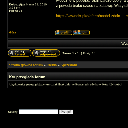
widoczne w pudełku. Stan bardzo dobry, a 
Dołączył(a):
N mar 21, 2010
z powodu braku czasu na zabawę. Wszystk
3:28 pm
Posty:
36
https://www.olx.pl/d/oferta/model-zdaln ... r
Góra
Wyśw
Strona
1
z
1
[ Posty: 1 ]
Strona główna forum
»
Giełda
»
Sprzedam
Kto przegląda forum
Użytkownicy przeglądający ten dział: Brak zidentyfikowanych użytkowników i 24 gości
Szukaj: