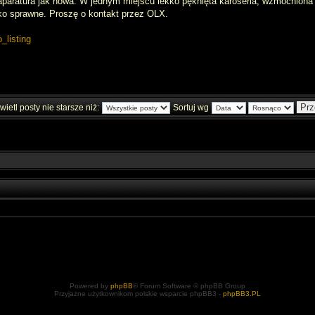
aparatura jak nowa. W jednym miejscu lekko pęknięta karoseria, wzmocniona
o sprawne. Proszę o kontakt przez OLX.
o_listing
ietl posty nie starsze niż:
Sortuj wg
Powered by
phpBB
® Forum Software © phpBB Group
Przyjazne użytkownikom polskie wsparcie phpBB3 -
phpBB3.PL