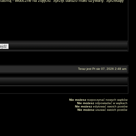
 taśmą - widoczne na zdjęciu. Sprzęt bardzo mało używany. Sprzedaję
Teraz jest Pt sie 07, 2026 2:48 am
Nie możesz
rozpoczynać nowych wątków
Nie możesz
odpowiadać w wątkach
Nie możesz
edytować swoich postów
Nie możesz
usuwać swoich postów