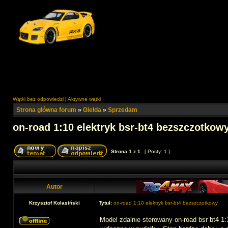
Wątki bez odpowiedzi
|
Aktywne wątki
Strona główna forum
»
Giełda
»
Sprzedam
on-road 1:10 elektryk bsr-bt4 bezszczotkow
Strona
1
z
1
[ Posty: 1 ]
Autor
Krzysztof Kolasiński
Tytuł:
on-road 1:10 elektryk bsr-bt4 bezszczotkowy
Model zdalnie sterowany on-road bsr bt4 1