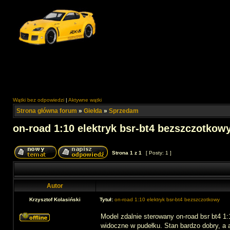
Wątki bez odpowiedzi
|
Aktywne wątki
Strona główna forum
»
Giełda
»
Sprzedam
on-road 1:10 elektryk bsr-bt4 bezszczotkow
Strona
1
z
1
[ Posty: 1 ]
Autor
Krzysztof Kolasiński
Tytuł:
on-road 1:10 elektryk bsr-bt4 bezszczotkowy
Model zdalnie sterowany on-road bsr bt4 1
widoczne w pudełku. Stan bardzo dobry, a 