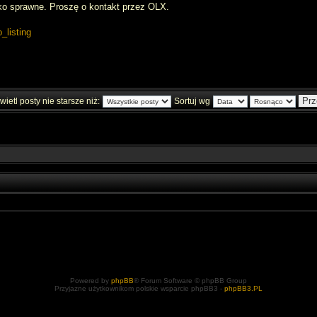
o sprawne. Proszę o kontakt przez OLX.
o_listing
ietl posty nie starsze niż:
Sortuj wg
Powered by
phpBB
® Forum Software © phpBB Group
Przyjazne użytkownikom polskie wsparcie phpBB3 -
phpBB3.PL