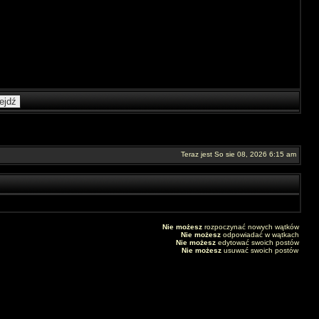
Teraz jest So sie 08, 2026 6:15 am
Nie możesz
rozpoczynać nowych wątków
Nie możesz
odpowiadać w wątkach
Nie możesz
edytować swoich postów
Nie możesz
usuwać swoich postów