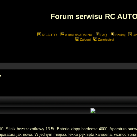
Forum serwisu RC AUT
RC AUTO
e-mail do ADMINA
FAQ
Szukaj
Uż
Zaloguj
Zarejestruj
y
:10. Silnik bezszczotkowy 13.5t. Bateria zippy hardcase 4000. Aparatura sa
aparatura jak nowa. W jednym miejscu lekko pęknięta karoseria, wzmocniona