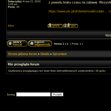
Dołączył(a):
N mar 21, 2010
z powodu braku czasu na zabawę. Wszystk
3:28 pm
Posty:
36
https://www.olx.pl/d/oferta/model-zdaln ... r
Góra
Wyśw
Strona
1
z
1
[ Posty: 1 ]
Strona główna forum
»
Giełda
»
Sprzedam
Kto przegląda forum
Użytkownicy przeglądający ten dział: Brak zidentyfikowanych użytkowników i 34 gości
Szukaj: