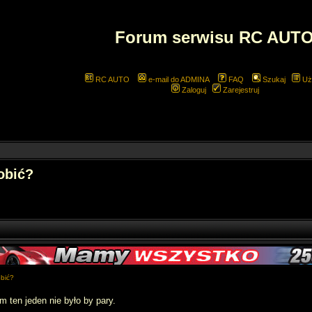
Forum serwisu RC AUT
RC AUTO
e-mail do ADMINA
FAQ
Szukaj
Uż
Zaloguj
Zarejestruj
obić?
obić?
m ten jeden nie było by pary.