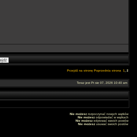
Przejdź na stronę
Poprzednia strona
1
,
2
Teraz jest Pt sie 07, 2026 10:40 am
Nie możesz
rozpoczynać nowych wątków
Nie możesz
odpowiadać w wątkach
Nie możesz
edytować swoich postów
Nie możesz
usuwać swoich postów