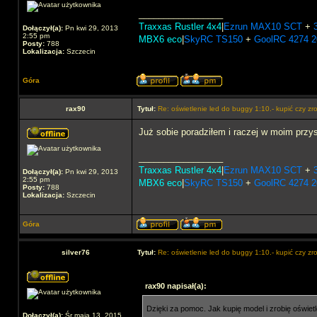
_________________
Traxxas Rustler 4x4
|
Ezrun MAX10 SCT
+
Dołączył(a):
Pn kwi 29, 2013
2:55 pm
MBX6 eco
|
SkyRC TS150
+
GoolRC 4274 
Posty:
788
Lokalizacja:
Szczecin
Góra
rax90
Tytuł:
Re: oświetlenie led do buggy 1:10.- kupić czy zr
Już sobie poradziłem i raczej w moim przy
_________________
Traxxas Rustler 4x4
|
Ezrun MAX10 SCT
+
Dołączył(a):
Pn kwi 29, 2013
2:55 pm
MBX6 eco
|
SkyRC TS150
+
GoolRC 4274 
Posty:
788
Lokalizacja:
Szczecin
Góra
silver76
Tytuł:
Re: oświetlenie led do buggy 1:10.- kupić czy zr
rax90 napisał(a):
Dzięki za pomoc. Jak kupię model i zrobię oświetl
Dołączył(a):
Śr maja 13, 2015