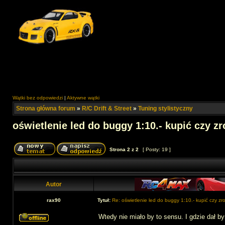
Wątki bez odpowiedzi
|
Aktywne wątki
Strona główna forum
»
R/C Drift & Street
»
Tuning stylistyczny
oświetlenie led do buggy 1:10.- kupić czy zr
Strona
2
z
2
[ Posty: 19 ]
Autor
rax90
Tytuł:
Re: oświetlenie led do buggy 1:10.- kupić czy zr
Wtedy nie miało by to sensu. I gdzie dał by