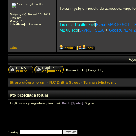
Teraz myślę o modelu do zawodów, więc ledy
Dołączył(a):
Pn kwi 29, 2013
2:55 pm
_________________
Posty:
788
Traxxas Rustler 4x4
|
Ezrun MAX10 SCT
+
Lokalizacja:
Szczecin
MBX6 eco
|
SkyRC TS150
+
GoolRC 4274 
Góra
Wyśw
Strona
2
z
2
[ Posty: 19 ]
Strona główna forum
»
R/C Drift & Street
»
Tuning stylistyczny
Kto przegląda forum
Użytkownicy przeglądający ten dział:
Baidu [Spider]
i 9 gości
Szukaj: