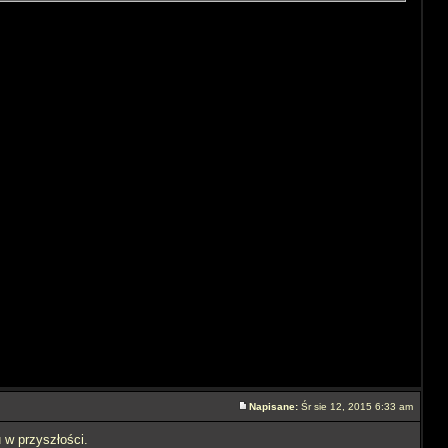
Napisane:
Śr sie 12, 2015 6:33 am
u w przyszłości.