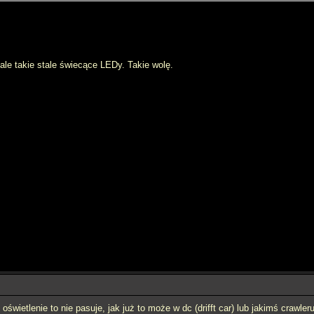
 ale takie stale świecące LEDy. Takie wolę.
 oświetlenie to nie pasuje, jak już to może w dc (drifft car) lub jakimś crawler