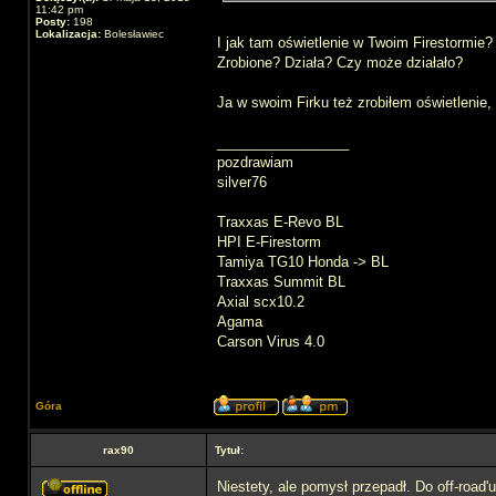
11:42 pm
Posty:
198
Lokalizacja:
Bolesławiec
I jak tam oświetlenie w Twoim Firestormie?
Zrobione? Działa? Czy może działało?
Ja w swoim Firku też zrobiłem oświetlenie,
_________________
pozdrawiam
silver76
Traxxas E-Revo BL
HPI E-Firestorm
Tamiya TG10 Honda -> BL
Traxxas Summit BL
Axial scx10.2
Agama
Carson Virus 4.0
Góra
rax90
Tytuł:
Niestety, ale pomysł przepadł. Do off-road'u