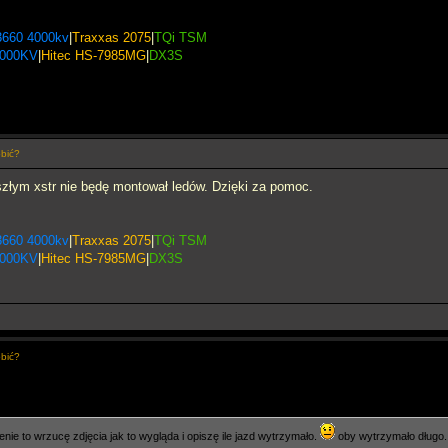
3660 4000kv
|
Traxxas 2075
|
TQi TSM
2000KV
|
Hitec HS-7985MG
|
DX3S
obić?
szłym xstr nie będę montował ledów. Dzięki za pomoc.
3660 4000kv
|
Traxxas 2075
|
TQi TSM
2000KV
|
Hitec HS-7985MG
|
DX3S
obić?
enie to wrzucę zdjęcia jak to wygląda i opiszę ile jazd wytrzymało.
oby wytrzymało długo.