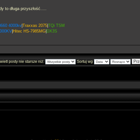
 to długa przyszłość.....
3660 4000kv
|
Traxxas 2075
|
TQi TSM
2000KV
|
Hitec HS-7985MG
|
DX3S
ietl posty nie starsze niż:
Sortuj wg