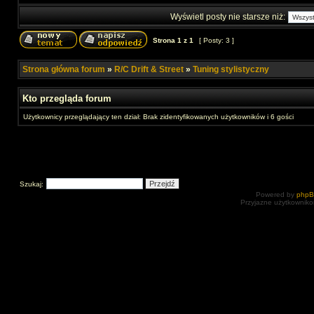
Wyświetl posty nie starsze niż:
Strona
1
z
1
[ Posty: 3 ]
Strona główna forum
»
R/C Drift & Street
»
Tuning stylistyczny
Kto przegląda forum
Użytkownicy przeglądający ten dział: Brak zidentyfikowanych użytkowników i 6 gości
Szukaj:
Powered by
php
Przyjazne użytkowniko