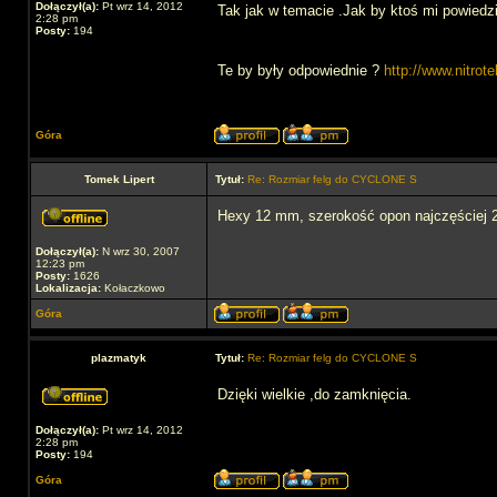
Dołączył(a):
Pt wrz 14, 2012
Tak jak w temacie .Jak by ktoś mi powiedzi
2:28 pm
Posty:
194
Te by były odpowiednie ?
http://www.nitrote
Góra
Tomek Lipert
Tytuł:
Re: Rozmiar felg do CYCLONE S
Hexy 12 mm, szerokość opon najczęściej
Dołączył(a):
N wrz 30, 2007
12:23 pm
Posty:
1626
Lokalizacja:
Kołaczkowo
Góra
plazmatyk
Tytuł:
Re: Rozmiar felg do CYCLONE S
Dzięki wielkie ,do zamknięcia.
Dołączył(a):
Pt wrz 14, 2012
2:28 pm
Posty:
194
Góra