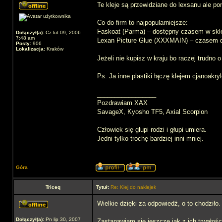
Te kleje są przewidziane do lexsanu ale po
Co do firm to najpopularniejsze:
Faskoat (Parma) – dostępny czasem w skl
Dołączył(a):
Cz lut 09, 2006
7:48 am
Lexan Picture Glue (XXXMAIN) – czasem d
Posty:
906
Lokalizacja:
Kraków
Jeżeli nie kupisz w kraju bo raczej trudno o
Ps. Ja inne plastiki łączę klejem cjanoakry
_________________
Pozdrawiam XAX
SavageX, Kyosho TF5, Axial Scorpion
Człowiek się głupi rodzi i głupi umiera.
Jedni tylko trochę bardziej inni mniej.
Góra
Triceq
Tytuł:
Re: Klej do naklejek
Wielkie dzięki za odpowiedź, o to chodziło.
Dołączył(a):
Pn lip 30, 2007
Zastanawiam się jeszcze jak z ich trwałości