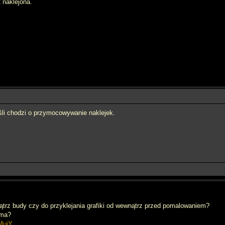
t naklejona.
eśli chodzi o przymocowywanie naklejek.
nątrz budy czy do przyklejania grafiki od wewnątrz przed pomalowaniem?
rma?
MujY