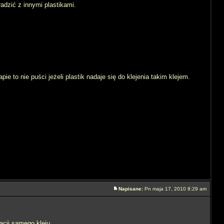
adzić z innymi plastikami.
e to nie puści jeżeli plastik nadaje się do klejenia takim klejem.
Napisane:
Pn maja 17, 2010 8:29 am
acji samego kleju.