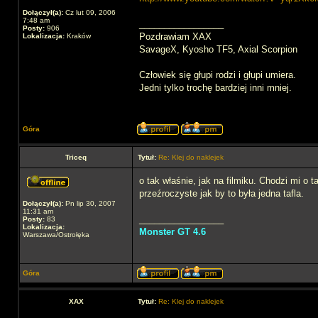
Dołączył(a):
Cz lut 09, 2006
7:48 am
_________________
Posty:
906
Pozdrawiam XAX
Lokalizacja:
Kraków
SavageX, Kyosho TF5, Axial Scorpion
Człowiek się głupi rodzi i głupi umiera.
Jedni tylko trochę bardziej inni mniej.
Góra
Triceq
Tytuł:
Re: Klej do naklejek
o tak właśnie, jak na filmiku. Chodzi mi o 
przeźroczyste jak by to była jedna tafla.
Dołączył(a):
Pn lip 30, 2007
11:31 am
_________________
Posty:
83
Lokalizacja:
Monster GT 4.6
Warszawa/Ostrołęka
Góra
XAX
Tytuł:
Re: Klej do naklejek