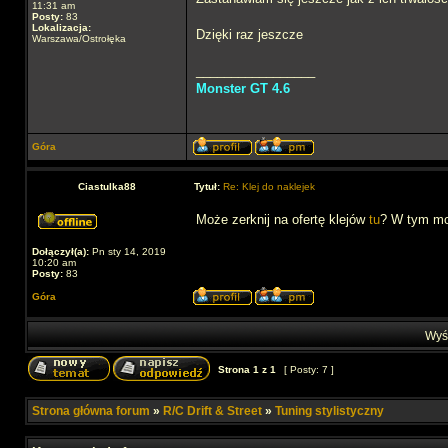
11:31 am
Posty:
83
Lokalizacja:
Dzięki raz jeszcze
Warszawa/Ostrołęka
_________________
Monster GT 4.6
Góra
Ciastulka88
Tytuł:
Re: Klej do naklejek
Może zerknij na ofertę klejów
tu
? W tym mo
Dołączył(a):
Pn sty 14, 2019
10:20 am
Posty:
83
Góra
Wyśw
Strona
1
z
1
[ Posty: 7 ]
Strona główna forum
»
R/C Drift & Street
»
Tuning stylistyczny