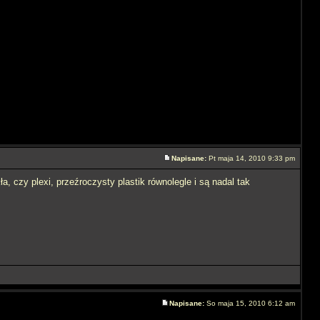
Napisane:
Pt maja 14, 2010 9:33 pm
a, czy plexi, przeźroczysty plastik równolegle i są nadal tak
Napisane:
So maja 15, 2010 6:12 am