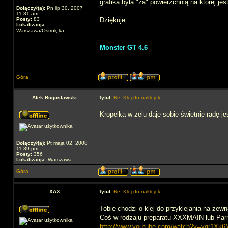
grafika była "za" powierzchnią na której jes
Dołączył(a):
Pn lip 30, 2007
11:31 am
Posty:
83
Dziękuje.
Lokalizacja:
Warszawa/Ostrołęka
_________________
Monster GT 4.6
Góra
Alek Bogusławski
Tytuł:
Re: Klej do naklejek
Kropelka w żelu daje sobie świetnie radę j
Dołączył(a):
Pt maja 02, 2008
11:39 pm
Posty:
356
Lokalizacja:
Warszawa
Góra
XAX
Tytuł:
Re: Klej do naklejek
Tobie chodzi o klej do przyklejania na zew
Coś w rodzaju preparatu XXXMAIN lub Pa
http://www.youtube.com/watch?v=yqr1Xk6