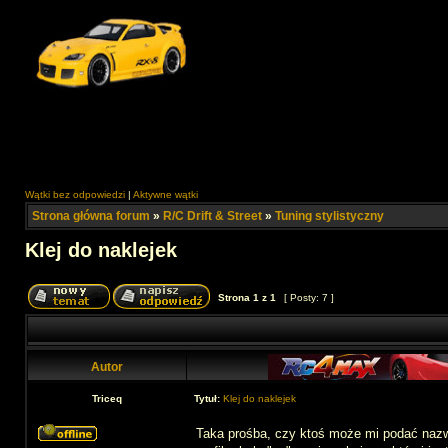
Wątki bez odpowiedzi
|
Aktywne wątki
Strona główna forum
»
R/C Drift & Street
»
Tuning stylistyczny
Klej do naklejek
Strona
1
z
1
[ Posty: 7 ]
Autor
Triceq
Tytuł:
Klej do naklejek
Taka prośba, czy ktoś może mi podać nazwę