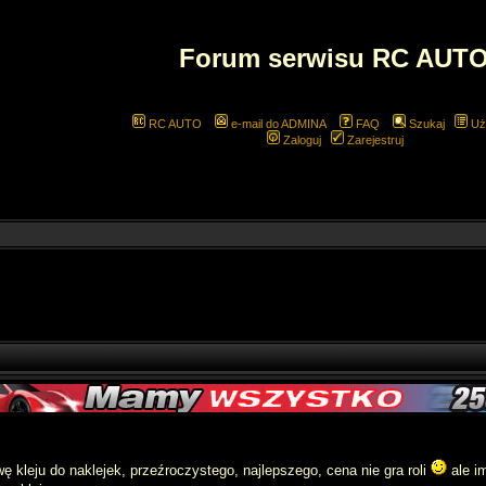
Forum serwisu RC AUT
RC AUTO
e-mail do ADMINA
FAQ
Szukaj
Uż
Zaloguj
Zarejestruj
 kleju do naklejek, przeźroczystego, najlepszego, cena nie gra roli
ale im