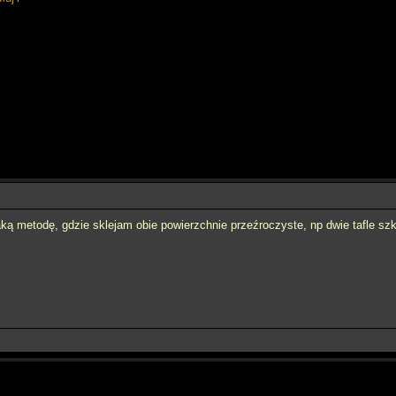
taką metodę, gdzie sklejam obie powierzchnie przeźroczyste, np dwie tafle szkł