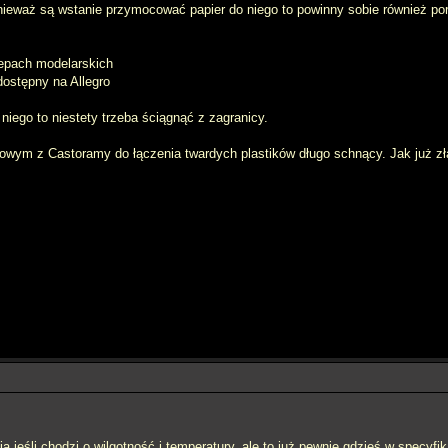
nieważ są wstanie przymocować papier do niego to powinny sobie również por
epach modelarskich
ostępny na Allegro
 niego to niestety trzeba ściągnąć z zagranicy.
lowym z Castoramy do łączenia twardych plastików długo schnący. Jak już złapi
ą jeśli chodzi o wilgotność i temperatury, ale to już pewnie gdzieś w specyfik