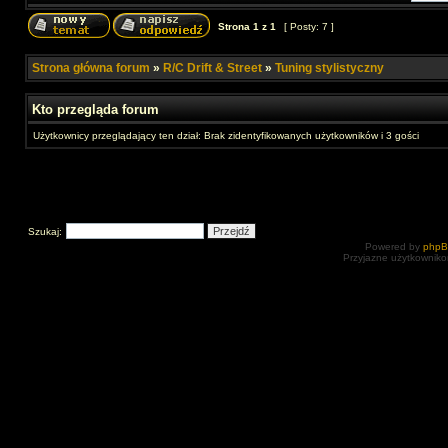
Strona
1
z
1
[ Posty: 7 ]
Strona główna forum
»
R/C Drift & Street
»
Tuning stylistyczny
Kto przegląda forum
Użytkownicy przeglądający ten dział: Brak zidentyfikowanych użytkowników i 3 gości
Szukaj:
Powered by
php
Przyjazne użytkowniko