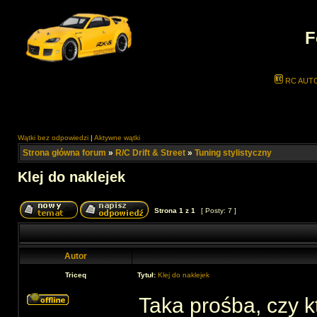
F
RC AUT
Wątki bez odpowiedzi
|
Aktywne wątki
Strona główna forum
»
R/C Drift & Street
»
Tuning stylistyczny
Klej do naklejek
Strona
1
z
1
[ Posty: 7 ]
Autor
Triceq
Tytuł:
Klej do naklejek
Taka prośba, czy 