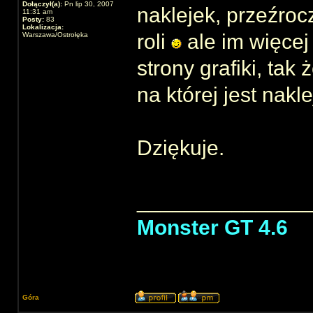
Dołączył(a):
Pn lip 30, 2007
naklejek, przeźroc
11:31 am
Posty:
83
Lokalizacja:
roli
ale im więcej
Warszawa/Ostrołęka
strony grafiki, tak
na której jest nakl
Dziękuje.
______________
Monster GT 4.6
Góra