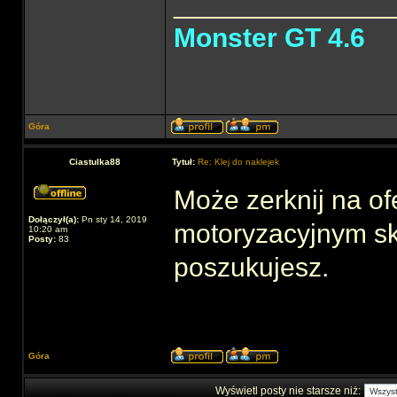
______________
Monster GT 4.6
Góra
Ciastulka88
Tytuł:
Re: Klej do naklejek
Może zerknij na of
Dołączył(a):
Pn sty 14, 2019
motoryzacyjnym sk
10:20 am
Posty:
83
poszukujesz.
Góra
Wyświetl posty nie starsze niż: