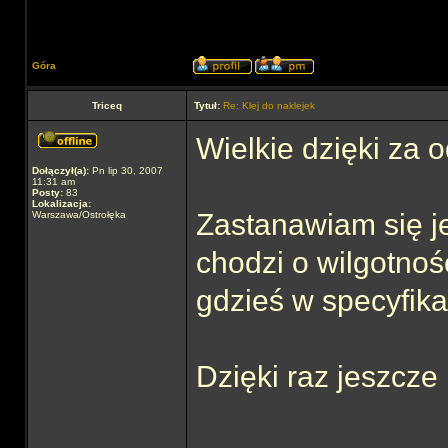
Góra
Triceq
Tytuł:
Re: Klej do naklejek
Wielkie dzięki za 
Dołączył(a):
Pn lip 30, 2007
11:31 am
Posty:
83
Lokalizacja:
Zastanawiam się jes
Warszawa/Ostrołęka
chodzi o wilgotność
gdzieś w specyfika
Dzięki raz jeszcze