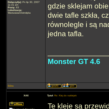
Dołączył(a):
Pn lip 30, 2007
gdzie sklejam obie
11:31 am
Posty:
83
Lokalizacja:
dwie tafle szkła, c
Warszawa/Ostrołęka
równolegle i są nad
jedna tafla.
______________
Monster GT 4.6
Góra
XAX
Tytuł:
Re: Klej do naklejek
Te kleje są przewi