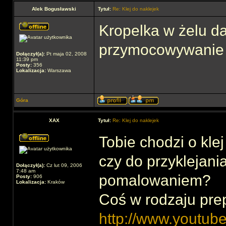
Alek Bogusławski
Tytuł:
Re: Klej do naklejek
Kropelka w żelu da
przymocowywanie 
Dołączył(a):
Pt maja 02, 2008
11:39 pm
Posty:
356
Lokalizacja:
Warszawa
Góra
XAX
Tytuł:
Re: Klej do naklejek
Tobie chodzi o kle
czy do przyklejani
Dołączył(a):
Cz lut 09, 2006
7:48 am
pomalowaniem?
Posty:
906
Lokalizacja:
Kraków
Coś w rodzaju pr
http://www.youtu