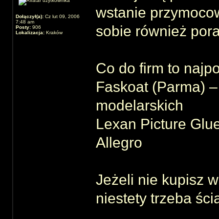
wstanie przymocow
Dołączył(a):
Cz lut 09, 2006
7:48 am
sobie również pora
Posty:
906
Lokalizacja:
Kraków
Co do firm to najp
Faskoat (Parma) –
modelarskich
Lexan Picture Gl
Allegro
Jeżeli nie kupisz w
niestety trzeba śc