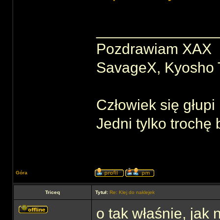
______________
Pozdrawiam XAX
SavageX, Kyosho T
Człowiek się głupi 
Jedni tylko trochę 
Góra
Triceq
Tytuł:
Re: Klej do naklejek
o tak właśnie, jak 