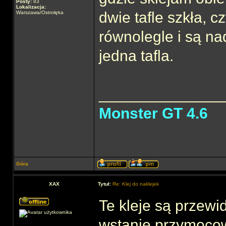
Posty:
83
Lokalizacja:
dwie tafle szkła, c
Warszawa/Ostrołęka
równolegle i są nad
jedna tafla.
______________
Monster GT 4.6
Góra
XAX
Tytuł:
Re: Klej do naklejek
Te kleje są przewi
wstanie przymocow