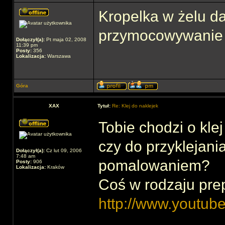
Kropelka w żelu da
przymocowywanie 
Dołączył(a):
Pt maja 02, 2008
11:39 pm
Posty:
356
Lokalizacja:
Warszawa
Góra
XAX
Tytuł:
Re: Klej do naklejek
Tobie chodzi o kle
czy do przyklejani
Dołączył(a):
Cz lut 09, 2006
7:48 am
pomalowaniem?
Posty:
906
Lokalizacja:
Kraków
Coś w rodzaju pr
http://www.youtu