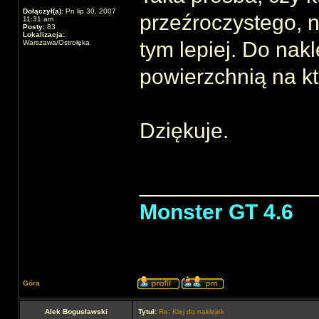
Dołączył(a):
Pn lip 30, 2007
przeźroczystego, n
11:31 am
Posty:
83
Lokalizacja:
tym lepiej. Do nakl
Warszawa/Ostrołęka
powierzchnią na któ
Dziękuje.
______________
Monster GT 4.6
Góra
Alek Bogusławski
Tytuł:
Re: Klej do naklejek