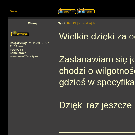
Góra
Triceq
Tytuł:
Re: Klej do naklejek
Wielkie dzięki za 
Dołączył(a):
Pn lip 30, 2007
11:31 am
Posty:
83
Lokalizacja:
Zastanawiam się jes
Warszawa/Ostrołęka
chodzi o wilgotność
gdzieś w specyfika
Dzięki raz jeszcze
______________