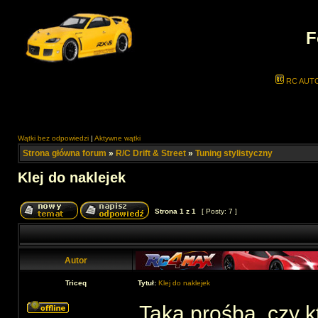
F
RC AUT
Wątki bez odpowiedzi
|
Aktywne wątki
Strona główna forum
»
R/C Drift & Street
»
Tuning stylistyczny
Klej do naklejek
Strona
1
z
1
[ Posty: 7 ]
Autor
Triceq
Tytuł:
Klej do naklejek
Taka prośba, czy k