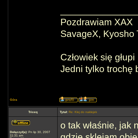
______________
Pozdrawiam XAX
SavageX, Kyosho T
Człowiek się głupi 
Jedni tylko trochę 
Góra
Triceq
Tytuł:
Re: Klej do naklejek
o tak właśnie, jak 
Dołączył(a):
Pn lip 30, 2007
gdzie sklejam obie
11:31 am