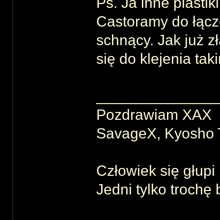
Ps. Ja inne plasti
Castoramy do łącz
schnący. Jak już zł
się do klejenia tak
______________
Pozdrawiam XAX
SavageX, Kyosho T
Człowiek się głupi 
Jedni tylko trochę 