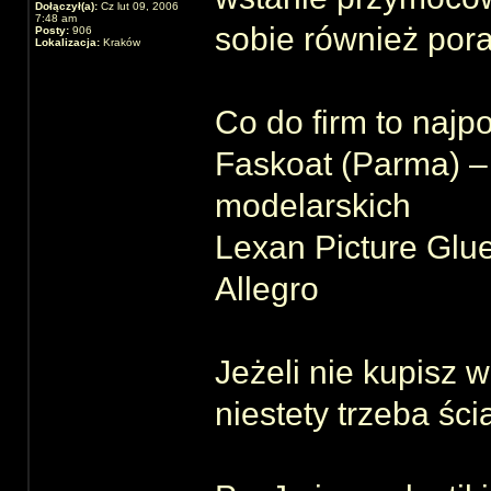
Dołączył(a):
Cz lut 09, 2006
7:48 am
sobie również pora
Posty:
906
Lokalizacja:
Kraków
Co do firm to najp
Faskoat (Parma) –
modelarskich
Lexan Picture Gl
Allegro
Jeżeli nie kupisz w
niestety trzeba śc