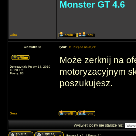
Monster GT 4.6
Góra
Ciastulka88
Tytuł:
Re: Klej do naklejek
Może zerknij na of
Dołączył(a):
Pn sty 14, 2019
motoryzacyjnym sk
10:20 am
Posty:
83
poszukujesz.
Góra
Wyświetl posty nie starsze niż:
Strona
1
z
1
[ Posty: 7 ]