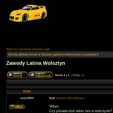
Wątki bez odpowiedzi
|
Aktywne wątki
Strona główna forum
»
Sprawy ogólne
»
Informacje o zawodach
Zawody Latina Wolsztyn
Strona
1
z
1
[ Posty: 1 ]
Autor
uszy19922
Tytuł:
Zawody Latina Wolsztyn
Witam
Czy posiada ktoś adres toru w wolsztynie? 