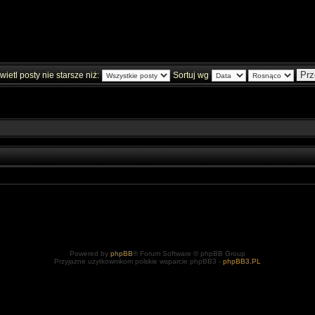
ietl posty nie starsze niż:
Sortuj wg
Powered by
phpBB
® Forum Software © phpBB Group
Przyjazne użytkownikom polskie wsparcie phpBB3 -
phpBB3.PL