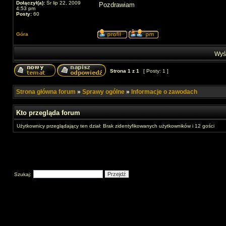
Dołączył(a):
Śr lip 22, 2009
Pozdrawiam
4:53 pm
Posty:
60
Góra
Wyśw
Strona
1
z
1
[ Posty: 1 ]
Strona główna forum
»
Sprawy ogólne
»
Informacje o zawodach
Kto przegląda forum
Użytkownicy przeglądający ten dział: Brak zidentyfikowanych użytkowników i 12 gości
Szukaj: