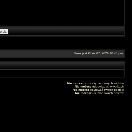
Teraz jest Pt sie 07, 2026 10:40 pm
Nie możesz
rozpoczynać nowych wątków
Nie możesz
odpowiadać w wątkach
Nie możesz
edytować swoich postów
Nie możesz
usuwać swoich postów