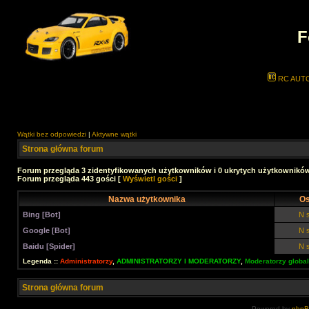
F
RC AUT
Wątki bez odpowiedzi
|
Aktywne wątki
Strona główna forum
Forum przegląda 3 zidentyfikowanych użytkowników i 0 ukrytych użytkownikó
Forum przegląda 443 gości [
Wyświetl gości
]
Nazwa użytkownika
Os
Bing [Bot]
N s
Google [Bot]
N s
Baidu [Spider]
N s
Legenda ::
Administratorzy
,
ADMINISTRATORZY I MODERATORZY
,
Moderatorzy global
Strona główna forum
Powered by
php