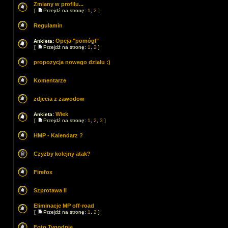
Zmiany w profilu...
[
Przejdź na stronę:
1
,
2
]
Regulamin
Opcja "pomógł"
Ankieta:
[
Przejdź na stronę:
1
,
2
]
propozycja nowego dzialu :)
Komentarze
zdjecia z zawodow
Wiek
Ankieta:
[
Przejdź na stronę:
1
,
2
,
3
]
HMP - Kalendarz ?
Czyżby kolejny atak?
Firefox
Szprotawa II
Eliminacje MP off-road
[
Przejdź na stronę:
1
,
2
]
Foto Tygodnia