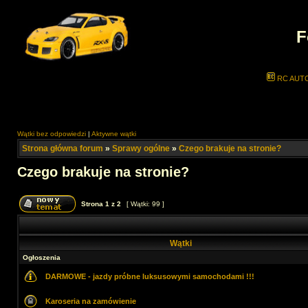
F
RC AUT
Wątki bez odpowiedzi
|
Aktywne wątki
Strona główna forum
»
Sprawy ogólne
»
Czego brakuje na stronie?
Czego brakuje na stronie?
Strona
1
z
2
[ Wątki: 99 ]
Wątki
Ogłoszenia
DARMOWE - jazdy próbne luksusowymi samochodami !!!
Karoseria na zamówienie