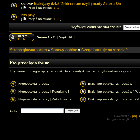
brakujący dział "Zrób to sam czyli porady Adama Sło
Ankieta:
[
Przejdź na stronę:
1
,
2
]
Przepisy
[
Przejdź na stronę:
1
,
2
]
Wyświetl wątki nie starsze niż:
Strona
1
z
2
[ Wątki: 99 ]
Strona główna forum
»
Sprawy ogólne
»
Czego brakuje na stronie?
Kto przegląda forum
Użytkownicy przeglądający ten dział: Brak zidentyfikowanych użytkowników i 2 gości
Nieprzeczytane posty
Brak nieprzeczytanych postów
Nieprzeczytane posty [ Popularne ]
Brak nieprzeczytanych postów [ Pop
Nieprzeczytane posty [ Zablokowane ]
Brak nieprzeczytanych postów [ Za
Szukaj:
Powered by
php
Przyjazne użytkowniko