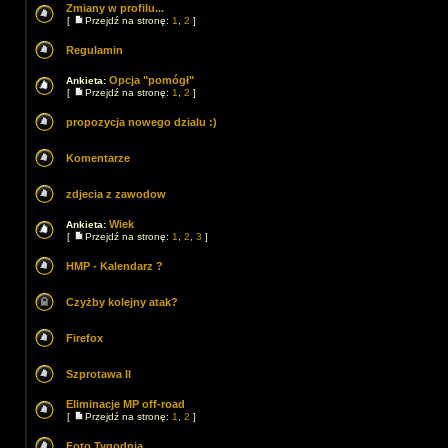
Zmiany w profilu...
[
Przejdź na stronę:
1
,
2
]
Regulamin
Opcja "pomógł"
Ankieta:
[
Przejdź na stronę:
1
,
2
]
propozycja nowego dzialu :)
Komentarze
zdjecia z zawodow
Wiek
Ankieta:
[
Przejdź na stronę:
1
,
2
,
3
]
HMP - Kalendarz ?
Czyżby kolejny atak?
Firefox
Szprotawa II
Eliminacje MP off-road
[
Przejdź na stronę:
1
,
2
]
Foto Tygodnia