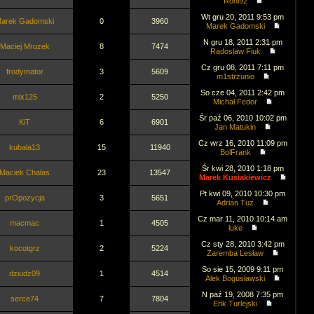
Roni92
Wt gru 20, 2011 9:53 pm
arek Gadomski
0
3960
Marek Gadomski
N gru 18, 2011 2:31 pm
Maciej Mrozek
8
7474
Radoslaw Fiuk
Cz gru 08, 2011 7:11 pm
frodymator
3
5609
m1strzunio
So cze 04, 2011 2:42 pm
mix125
2
5250
Michał Fedor
Śr paź 06, 2010 10:02 pm
KiT
6
6901
Jan Matukin
Cz wrz 16, 2010 11:09 pm
kubala13
15
11940
BolFrank
Śr kwi 28, 2010 1:18 pm
Maciek Chałas
23
13547
Marek Kusiakiewicz
Pt kwi 09, 2010 10:30 pm
prOpozycja
3
5651
Adrian Tuz
Cz mar 11, 2010 10:14 am
macmac
1
4505
luke
Cz sty 28, 2010 3:42 pm
kocotgrz
2
5224
Zaremba Lesław
So sie 15, 2009 9:11 pm
dziudz09
1
4514
Alek Bogusławski
N paź 19, 2008 7:35 pm
serce74
7
7804
Erik Turlejski