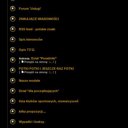
Forum 'Usługi'
ZNIKAJĄCE WIADOMOŚCI
RSS feed - polskie znaki
Spis kierowców
Opis T3'11
Dział "Poradniki"
Ankieta:
[
Przejdź na stronę:
1
,
2
]
FOTKI FOTKI I JESZCZE RAZ FOTKI
[
Przejdź na stronę:
1
,
2
]
Nasze modele
Dział "dla początkujących"
lista klubów sportowych, stowarzyszeń
kilka propozycji....
Wypadki i kraksy.