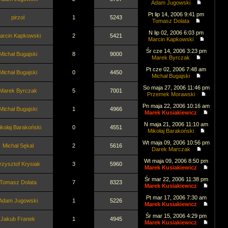
Adam Jugowski
Pt lip 14, 2006 9:41 pm
pirzol
1
5243
Tomasz Dolata
N lip 02, 2006 6:03 pm
arcin Kapkowski
2
5421
Marcin Kapkowski
Śr cze 14, 2006 3:23 pm
Michał Bugajski
8
9000
Marek Byrczak
Pt cze 02, 2006 7:48 am
Michał Bugajski
0
4450
Michał Bugajski
So maja 27, 2006 11:46 pm
Marek Byrczak
5
7001
Przemek Morawski
Pn maja 22, 2006 10:16 am
Michał Bugajski
1
4966
Marek Kusiakiewicz
N maja 21, 2006 11:10 am
kołaj Barakoński
0
4551
Mikołaj Barakoński
Wt maja 09, 2006 10:56 pm
Michał Sękal
2
5616
Darek Marczak
Wt maja 09, 2006 8:50 pm
rzysztof Krysiak
3
5960
Marek Kusiakiewicz
Śr mar 22, 2006 11:38 pm
Tomasz Dolata
7
8323
Marek Kusiakiewicz
Pt mar 17, 2006 7:30 am
Adam Jugowski
1
5226
Marek Kusiakiewicz
Śr mar 15, 2006 4:29 pm
Jakub Franek
1
4945
Marek Kusiakiewicz