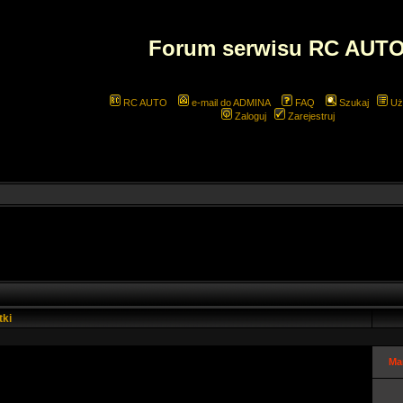
Forum serwisu RC AUT
RC AUTO
e-mail do ADMINA
FAQ
Szukaj
Uż
Zaloguj
Zarejestruj
tki
Ma