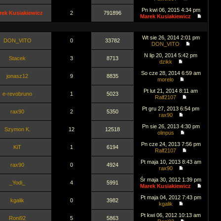
Pn kwi 06, 2015 4:34 pm
rek Kusiakiewicz
2
791896
Marek Kusiakiewicz
Wt sie 26, 2014 2:01 pm
DON_VITO
0
33782
DON_VITO
N lip 20, 2014 5:42 pm
Stacek
3
8713
dzikk
So cze 28, 2014 6:59 am
jonasz12
9
8835
morelo
Pt lut 21, 2014 8:11 am
e-revobruno
1
5023
Ralf2107
Pt gru 27, 2013 6:54 pm
rax90
2
5350
rax90
Pn sie 26, 2013 4:30 pm
Szymon K.
12
12518
olinpus
Pn cze 24, 2013 7:56 pm
KiT
1
6194
Ralf2107
Pt maja 10, 2013 8:43 am
rax90
0
4924
rax90
Śr maja 30, 2012 1:39 pm
_Yodi_
4
5991
Marek Kusiakiewicz
Pt maja 04, 2012 7:43 pm
kgalik
0
3982
kgalik
Pt kwi 06, 2012 10:13 am
Roni92
5
5863