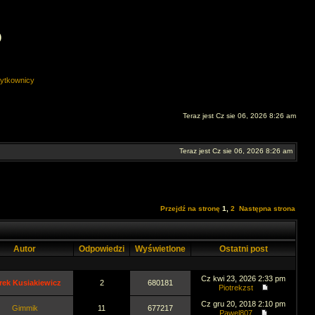
O
ytkownicy
Teraz jest Cz sie 06, 2026 8:26 am
Teraz jest Cz sie 06, 2026 8:26 am
Przejdź na stronę
1
,
2
Następna strona
Autor
Odpowiedzi
Wyświetlone
Ostatni post
Cz kwi 23, 2026 2:33 pm
rek Kusiakiewicz
2
680181
Piotrekzst
Cz gru 20, 2018 2:10 pm
Gimmik
11
677217
Pawel807