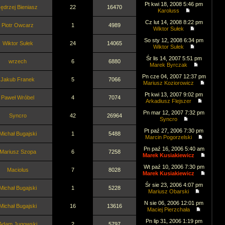
Pt kwi 18, 2008 5:46 pm
ędrzej Bieniasz
22
16470
Karoluss
Cz lut 14, 2008 8:22 pm
Piotr Owcarz
1
4989
Wiktor Sułek
So sty 12, 2008 6:34 pm
Wiktor Sułek
24
14065
Wiktor Sułek
Śr lis 14, 2007 5:51 pm
wrzech
6
6880
Marek Byrczak
Pn cze 04, 2007 12:37 pm
Jakub Franek
5
7066
Mariusz Koziorowicz
Pt kwi 13, 2007 9:02 pm
Paweł Wróbel
4
7074
Arkadiusz Flejszer
Pn mar 12, 2007 7:32 pm
Syncro
42
26964
Syncro
Pt paź 27, 2006 7:30 pm
Michał Bugajski
1
5488
Marcin Pogorzelski
Pn paź 16, 2006 5:40 am
Mariusz Szopa
6
7258
Marek Kusiakiewicz
Wt paź 10, 2006 7:30 pm
Maciolus
7
8028
Marek Kusiakiewicz
Śr sie 23, 2006 4:07 pm
Michał Bugajski
1
5228
Mariusz Obarski
N sie 06, 2006 12:01 pm
Michał Bugajski
16
13616
Maciej Pierzchała
Pn lip 31, 2006 1:19 pm
Adam Jugowski
2
5797