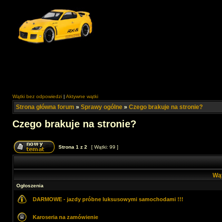
Wątki bez odpowiedzi
|
Aktywne wątki
Strona główna forum
»
Sprawy ogólne
»
Czego brakuje na stronie?
Czego brakuje na stronie?
Strona
1
z
2
[ Wątki: 99 ]
Wą
Ogłoszenia
DARMOWE - jazdy próbne luksusowymi samochodami !!!
Karoseria na zamówienie