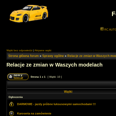
F
RC AUT
Wątki bez odpowiedzi
|
Aktywne wątki
Strona główna forum
»
Sprawy ogólne
»
Relacje ze zmian w Waszych mo
Relacje ze zmian w Waszych modelach
Strona
1
z
1
[ Wątki: 10 ]
Wątki
Ogłoszenia
DARMOWE - jazdy próbne luksusowymi samochodami !!!
Karoseria na zamówienie