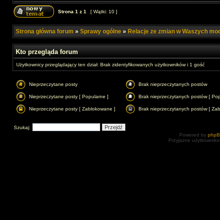
Strona
1
z
1
[ Wątki: 10 ]
Strona główna forum
»
Sprawy ogólne
»
Relacje ze zmian w Waszych mo
Kto przegląda forum
Użytkownicy przeglądający ten dział: Brak zidentyfikowanych użytkowników i 1 gość
Nieprzeczytane posty
Brak nieprzeczytanych postów
Nieprzeczytane posty [ Popularne ]
Brak nieprzeczytanych postów [ Pop
Nieprzeczytane posty [ Zablokowane ]
Brak nieprzeczytanych postów [ Za
Szukaj:
Powered by
php
Przyjazne użytkowniko