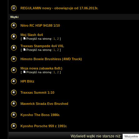
REGULAMIN nowy - obowiązuje od 17.06.2013r.
Wątki
Nitro RC HSP 94188 1/10
Moj Slash 4x4
[
Przejdź na stronę:
1
,
2
]
Traxxas Stampede 4x4 VXL
[
Przejdź na stronę:
1
,
2
]
Himoto Bowie Brushless (4WD Truck)
Moja nowa zabawka 8x8:)
[
Przejdź na stronę:
1
,
2
]
HPI Blitz
Traxxas Summit 1:10
Maverick Strada Evo Brushed
Kyosho The Boss 1986r.
Kyosho Porsche 959 z 1991r.
Wyświetl wątki nie starsze niż: