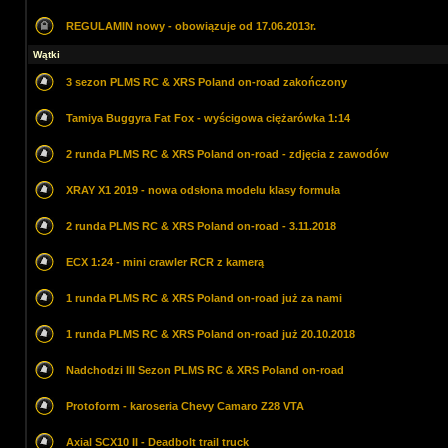
REGULAMIN nowy - obowiązuje od 17.06.2013r.
Wątki
3 sezon PLMS RC & XRS Poland on-road zakończony
Tamiya Buggyra Fat Fox - wyścigowa ciężarówka 1:14
2 runda PLMS RC & XRS Poland on-road - zdjęcia z zawodów
XRAY X1 2019 - nowa odsłona modelu klasy formuła
2 runda PLMS RC & XRS Poland on-road - 3.11.2018
ECX 1:24 - mini crawler RCR z kamerą
1 runda PLMS RC & XRS Poland on-road już za nami
1 runda PLMS RC & XRS Poland on-road już 20.10.2018
Nadchodzi III Sezon PLMS RC & XRS Poland on-road
Protoform - karoseria Chevy Camaro Z28 VTA
Axial SCX10 II - Deadbolt trail truck