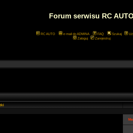
Forum serwisu RC AUT
RC AUTO
e-mail do ADMINA
FAQ
Szukaj
Uż
Zaloguj
Zarejestruj
tki
Ma