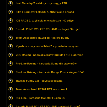
Losi Tenacity-T - elektryczny truggy RTR
Film z 4 rundy PLMS RC & XRS Poland onroad
ICE RACE 2, czyli ściganie na lodzie - 40 zdjęć
5 runda PLMS RC i XRS POLAND - relacja i 60 zdjęć
Team Associated RC28T RTR micro buggy
Kyosho - nowy model Mini-Z z przednim napędem
VBC Racing - podwozie klasy formuła FX18 Lightning
Pro-Line RAcing - karoseria Sumo dla crawlerów
Pro-Line RAcing - karoseria Dodge Power Wagon 1946
Traxxas Funny Car - edycja specjalna
Team Associated RC28T RTR micro truck
Pro-Line - karoseria Monster Fusion SC
4 runda PLMS RC i XRS POLAND - relacja i 91 zdjęć