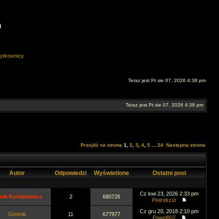
O
ytkownicy
Teraz jest Pt sie 07, 2026 4:38 pm
Teraz jest Pt sie 07, 2026 4:38 pm
Przejdź na stronę
1
,
2
,
3
,
4
,
5
...
24
Następna strona
Autor
Odpowiedzi
Wyświetlone
Ostatni post
Cz kwi 23, 2026 2:33 pm
rek Kusiakiewicz
2
680726
Piotrekzst
Cz gru 20, 2018 2:10 pm
Gimmik
11
677977
Pawel807