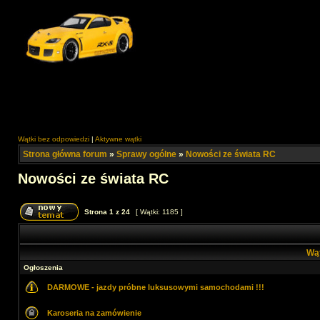
Wątki bez odpowiedzi
|
Aktywne wątki
Strona główna forum
»
Sprawy ogólne
»
Nowości ze świata RC
Nowości ze świata RC
Strona
1
z
24
[ Wątki: 1185 ]
Wą
Ogłoszenia
DARMOWE - jazdy próbne luksusowymi samochodami !!!
Karoseria na zamówienie