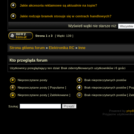
Jakie akcesoria reklamowe są aktualnie na topie?
Jakie rodzaje bramek stosuje się w centrach handlowych?
Wyświetl wątki nie starsze niż:
Strona
1
z
3
[ Wątki: 139 ]
Strona główna forum
»
Elektronika RC
»
Inne
Kto przegląda forum
Użytkownicy przeglądający ten dział: Brak zidentyfikowanych użytkowników i 6 gości
Nieprzeczytane posty
Brak nieprzeczytanych postów
Nieprzeczytane posty [ Popularne ]
Brak nieprzeczytanych postów [ Pop
Nieprzeczytane posty [ Zablokowane ]
Brak nieprzeczytanych postów [ Za
Szukaj:
Powered by
php
Przyjazne użytkowniko