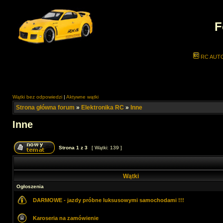
F
RC AUT
Wątki bez odpowiedzi
|
Aktywne wątki
Strona główna forum
»
Elektronika RC
»
Inne
Inne
Strona
1
z
3
[ Wątki: 139 ]
Wątki
Ogłoszenia
DARMOWE - jazdy próbne luksusowymi samochodami !!!
Karoseria na zamówienie