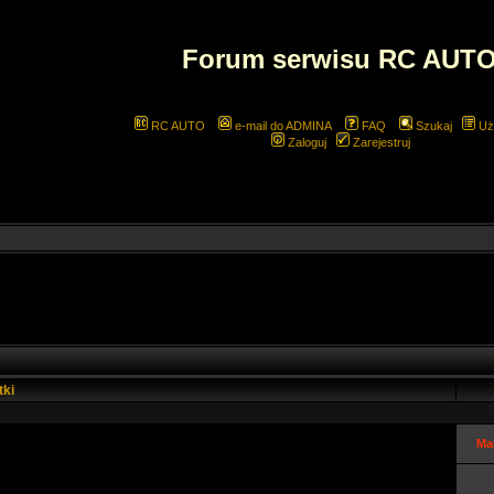
Forum serwisu RC AUT
RC AUTO
e-mail do ADMINA
FAQ
Szukaj
Uż
Zaloguj
Zarejestruj
tki
Ma