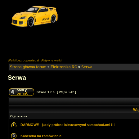
Wątki bez odpowiedzi
|
Aktywne wątki
Strona główna forum
»
Elektronika RC
»
Serwa
Serwa
Strona
1
z
5
[ Wątki: 242 ]
Wą
Ogłoszenia
DARMOWE - jazdy próbne luksusowymi samochodami !!!
Karoseria na zamówienie