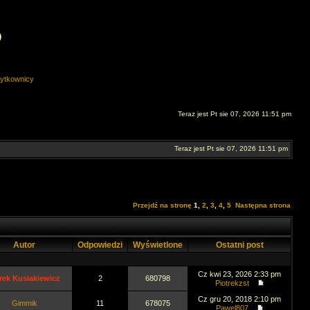
O
ytkownicy
Teraz jest Pt sie 07, 2026 11:51 pm
Teraz jest Pt sie 07, 2026 11:51 pm
Przejdź na stronę
1
,
2
,
3
,
4
,
5
Następna strona
Autor
Odpowiedzi
Wyświetlone
Ostatni post
Cz kwi 23, 2026 2:33 pm
rek Kusiakiewicz
2
680798
Piotrekzst
Cz gru 20, 2018 2:10 pm
Gimmik
11
678075
Pawel807