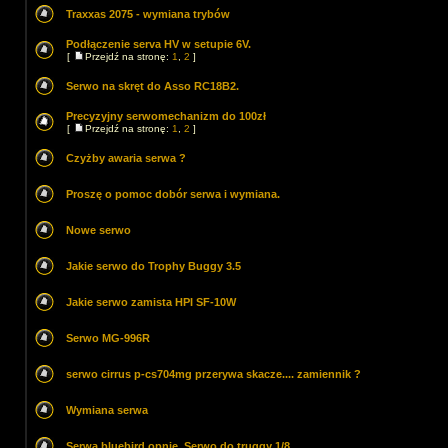
Traxxas 2075 - wymiana trybów
Podłączenie serva HV w setupie 6V.
[
Przejdź na stronę:
1
,
2
]
Serwo na skręt do Asso RC18B2.
Precyzyjny serwomechanizm do 100zł
[
Przejdź na stronę:
1
,
2
]
Czyżby awaria serwa ?
Proszę o pomoc dobór serwa i wymiana.
Nowe serwo
Jakie serwo do Trophy Buggy 3.5
Jakie serwo zamista HPI SF-10W
Serwo MG-996R
serwo cirrus p-cs704mg przerywa skacze.... zamiennik ?
Wymiana serwa
Serwa bluebird opnie. Serwo do truggy 1/8