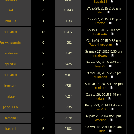
kubala13
Wt lip 28, 2015 2:30 pm
Slaff
25
18048
Slaff
Pn lip 27, 2015 8:49 pm
mazi13
1
5033
Phazie
So lip 11, 2015 9:03 pm
humanek
12
10377
rafal-waw
Cz lip 09, 2015 9:38 pm
Patrykhsptroian
0
4382
Patrykhsptroian
Śr maja 27, 2015 5:36 pm
rafal-waw
2
5542
rafal-waw
So kwi 25, 2015 9:43 am
gh0st81
6
8425
koyot2
Pt mar 20, 2015 2:27 pm
humanek
3
6067
humanek
So mar 14, 2015 11:35 pm
ironkorn
0
4728
ironkorn
Cz sty 29, 2015 3:45 pm
takse
0
4627
takse
Pn gru 29, 2014 11:45 am
pene_czw
3
6335
Krolm100
N paź 26, 2014 8:20 pm
Demonek
3
6679
iwadrian
Cz wrz 18, 2014 8:28 am
kasumi
5
9103
Luki35