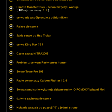
Himoto Monster truck - serwo brzęczy i wariuje.
[
Przejdź na stronę:
1
,
2
]
serwo nie współpracuje z odbiornikiem
Palace sie serwa
Jakie serwo do Hsp Troian
serwa King Max ???
Czym zastąpić TRA2065
Problem z serwem Reely street hunter
Serwo TowerPro 995
Padło serwo przy Carbon Fighter II 1:6
Serwa samoistnie wykonują dziwne ruchy :O POMOCY!Witam! Moj
dziwne zachowanie serwa
Koła nie wracają do pozycji "0" z jednej strony