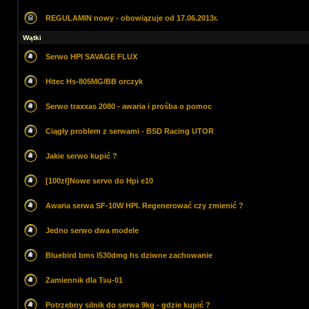
REGULAMIN nowy - obowiązuje od 17.06.2013r.
Wątki
Serwo HPI SAVAGE FLUX
Hitec Hs-805MG/BB orczyk
Serwo traxxas 2080 - awaria i prośba o pomoc
Ciągły problem z serwami - BSD Racing UTOR
Jakie serwo kupić ?
[100zł]Nowe servo do Hpi e10
Awaria serwa SF-10W HPI. Regenerować czy zmienić ?
Jedno serwo dwa modele
Bluebird bms l530dmg hs dziwne zachowanie
Zamiennik dla Tsu-01
Potrzebny silnik do serwa 9kg - gdzie kupić ?