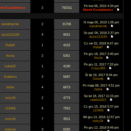
Pn kwi 06, 2015 4:34 pm
rek Kusiakiewicz
2
792311
Marek Kusiakiewicz
N maja 05, 2019 1:05 pm
kamilmiernik
2
31706
kamilmiernik
So paź 06, 2018 2:37 pm
dyzio121193
4
9531
dyzio121193
Cz sie 02, 2018 9:47 am
Rafall7
1
4152
Rafall7
Pn gru 18, 2017 3:40 pm
Noviq
2
5351
Noviq
Pn gru 11, 2017 7:33 pm
kukla32
1
4190
Crazy383
Śr lip 19, 2017 8:44 am
Goldenrc
3
5697
Gimmik
Pn maja 08, 2017 4:51 pm
Jedris
4
6673
Jedris
So lut 18, 2017 11:15 pm
ostry2k
2
4773
radekt1022
Cz gru 15, 2016 5:37 pm
123456
6
7552
123456
Wt gru 13, 2016 12:57 pm
ostry2k
7
8511
ostry2k
Pn gru 12, 2016 9:49 pm
matmax
3
6292