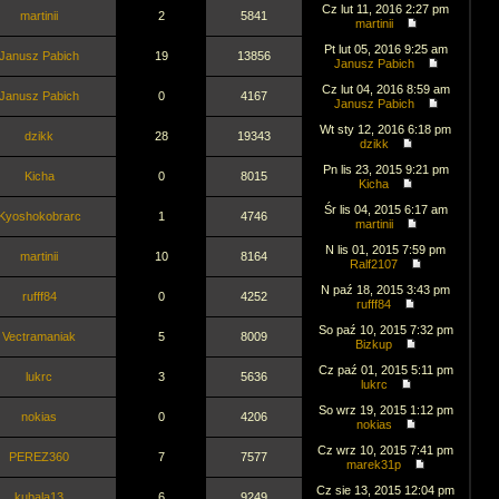
Cz lut 11, 2016 2:27 pm
martinii
2
5841
martinii
Pt lut 05, 2016 9:25 am
Janusz Pabich
19
13856
Janusz Pabich
Cz lut 04, 2016 8:59 am
Janusz Pabich
0
4167
Janusz Pabich
Wt sty 12, 2016 6:18 pm
dzikk
28
19343
dzikk
Pn lis 23, 2015 9:21 pm
Kicha
0
8015
Kicha
Śr lis 04, 2015 6:17 am
Kyoshokobrarc
1
4746
martinii
N lis 01, 2015 7:59 pm
martinii
10
8164
Ralf2107
N paź 18, 2015 3:43 pm
rufff84
0
4252
rufff84
So paź 10, 2015 7:32 pm
Vectramaniak
5
8009
Bizkup
Cz paź 01, 2015 5:11 pm
lukrc
3
5636
lukrc
So wrz 19, 2015 1:12 pm
nokias
0
4206
nokias
Cz wrz 10, 2015 7:41 pm
PEREZ360
7
7577
marek31p
Cz sie 13, 2015 12:04 pm
kubala13
6
9249