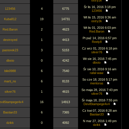
ostry2k
Śr lis 16, 2016 3:18 pm
123456
4
6775
123456
Wt lis 15, 2016 9:36 am
Kuba812
19
14731
ostry2k
Wt lis 01, 2016 6:03 pm
Red.Baron
2
4623
Red.Baron
Pt paź 14, 2016 6:57 pm
destroyed
1
4413
Reely8
Cz wrz 01, 2016 6:18 pm
pastorek23
3
5153
silver76
Wt sie 16, 2016 7:45 pm
dbsto
0
4242
dbsto
Śr sie 10, 2016 9:16 am
bilo0988
6
7540
rafal-waw
So cze 18, 2016 5:17 pm
marti_ns
6
8133
mentoras
So maja 28, 2016 7:43 pm
silver76
1
4615
silver76
Śr maja 18, 2016 7:55 pm
evilStampege4x4
16
14913
DevilStampege4x4
Cz kwi 07, 2016 8:28 am
Bastian33
6
7365
Bastian33
N mar 27, 2016 1:49 pm
dzikk
0
4092
dzikk