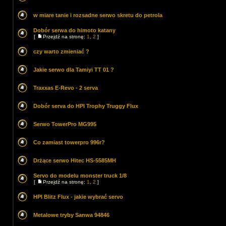
w miare tanie i rozsadne serwo skretu do petrola
Dobór serwa do himoto katany
[
Przejdź na stronę:
1
,
2
]
czy warto zmieniać ?
Jakie serwo dla Tamiyi TT 01 ?
Traxxas E-Revo - 2 serva
Dobór serva do HPI Trophy Truggy Flux
Serwo TowerPro MG995
Co zamiast towerpro 996r?
Drżące serwo Hitec HS-5585MH
Servo do modelu monster truck 1/8
[
Przejdź na stronę:
1
,
2
]
HPI Blitz Flux - jakie wybrać servo
Metalowe tryby Sanwa 94846