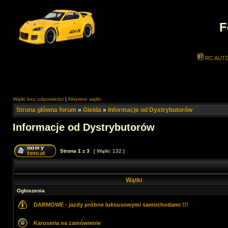
F
RC AUT
Wątki bez odpowiedzi
|
Aktywne wątki
Strona główna forum
»
Giełda
»
Informacje od Dystrybutorów
Informacje od Dystrybutorów
Strona
1
z
3
[ Wątki: 132 ]
Wątki
Ogłoszenia
DARMOWE - jazdy próbne luksusowymi samochodami !!!
Karoseria na zamówienie