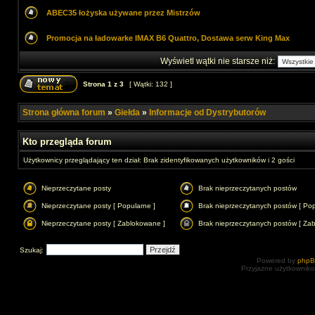
ABEC35 łożyska używane przez Mistrzów
Promocja na ładowarke IMAX B6 Quattro, Dostawa serw King Max
Wyświetl wątki nie starsze niż:
Strona
1
z
3
[ Wątki: 132 ]
Strona główna forum
»
Giełda
»
Informacje od Dystrybutorów
Kto przegląda forum
Użytkownicy przeglądający ten dział: Brak zidentyfikowanych użytkowników i 2 gości
Nieprzeczytane posty
Brak nieprzeczytanych postów
Nieprzeczytane posty [ Popularne ]
Brak nieprzeczytanych postów [ Pop
Nieprzeczytane posty [ Zablokowane ]
Brak nieprzeczytanych postów [ Za
Szukaj:
Powered by
php
Przyjazne użytkowniko