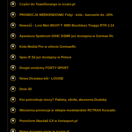
Części do TeamDurango w rccars.pl
PROMOCJA WEEKENDOWA! Felgi - koła - karoserie do -20%
Nowość - Losi Mini 8IGHT-T 4WD Brushless Truggy RTR 1:14
Aparatura Spektrum DX4C DSMR już dostępna w German Rc
Koła Medial Pro w ofercie GermanRc
Spec-R S2 już dostępny w Polsce
Drugie urodziny FORTY SPORT
Nowa Dostawa kół - LOUISE
Druk 3D
Kto potrzebuje mocy? Pakiety, silniki, akcesoria Dualsky
Wiosenna promocja w sklepie modelarskim RCTRAX Koszalin
Protoform Mazda6 GX w fortasport.pl
Nowa dostawa opon w rccars.pl