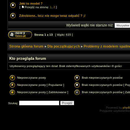
Jaki to model ?
[
Przejdź na stronę:
1
,
2
]
Zdrobione.. lecz nie moge teraz odpalić ? ;/
Wyświetl wątki nie starsze niż:
Strona
1
z
13
[ Wątki: 635 ]
Strona główna forum
»
Dla początkujących
»
Problemy z modelem spali
Kto przegląda forum
Użytkownicy przeglądający ten dział: Brak zidentyfikowanych użytkowników i 8 gości
Nieprzeczytane posty
Brak nieprzeczytanych postów
Nieprzeczytane posty [ Popularne ]
Brak nieprzeczytanych postów [ Pop
Nieprzeczytane posty [ Zablokowane ]
Brak nieprzeczytanych postów [ Za
Szukaj:
Powered by
php
Przyjazne użytkowniko