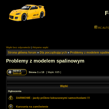
F
RC AUT
Wątki bez odpowiedzi
|
Aktywne wątki
Strona główna forum
»
Dla początkujących
»
Problemy z modelem spali
Problemy z modelem spalinowym
Strona
1
z
13
[ Wątki: 635 ]
Wątki
Ogłoszenia
DARMOWE - jazdy próbne luksusowymi samochodami !!!
Karoseria na zamówienie