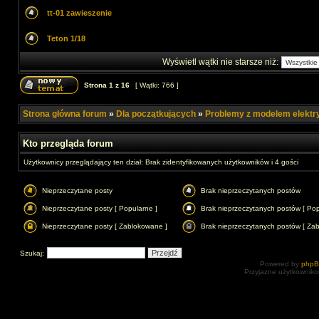
tt-01 zawieszenie
Teton 1/18
Wyświetl wątki nie starsze niż:
Strona
1
z
16
[ Wątki: 766 ]
Strona główna forum
»
Dla początkujących
»
Problemy z modelem elekt
Kto przegląda forum
Użytkownicy przeglądający ten dział: Brak zidentyfikowanych użytkowników i 4 gości
Nieprzeczytane posty
Brak nieprzeczytanych postów
Nieprzeczytane posty [ Popularne ]
Brak nieprzeczytanych postów [ Pop
Nieprzeczytane posty [ Zablokowane ]
Brak nieprzeczytanych postów [ Za
Szukaj:
Powered by
php
Przyjazne użytkowniko