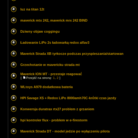
luz na titan 12t
maverick mtx 242, maverick mrx 242 BIND
Dziwny objaw coggingu
Ładowanie LiPo 2s ładowarką redox alfav3
Maverick Strada XB tyrkocze podczas przyspieszania/startowan
Grzechotanie w mavericku strada mt
Maverick ION MT - przestaje reagować
[
Przejdź na stronę:
1
,
2
]
WLtoys A979 dodatkowa bateria
HPI Savage XS + Redox LiPo 8000amh70C-krótki czas jazdy
Konwersja duratrax rtx27 problem z grzaniem
hpi kontroler flux - problem w e-firestorm
Maverick Strada DT - model jedzie po wyłączeniu pilota