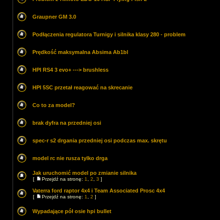
Graupner GM 3.0
Podłączenia regulatora Turnigy i silnika klasy 280 - problem
Prędkość maksymalna Absima Ab1bl
HPI RS4 3 evo+ ---> brushless
HPI 5SC przetał reagować na skrecanie
Co to za model?
brak dyfra na przedniej osi
spec-r s2 drgania przedniej osi podczas max. skrętu
model rc nie rusza tylko drga
Jak uruchomić model po zmianie silnika
[
Przejdź na stronę:
1
,
2
,
3
]
Vaterra ford raptor 4x4 i Team Associated Prosc 4x4
[
Przejdź na stronę:
1
,
2
]
Wypadające pół osie hpi bullet