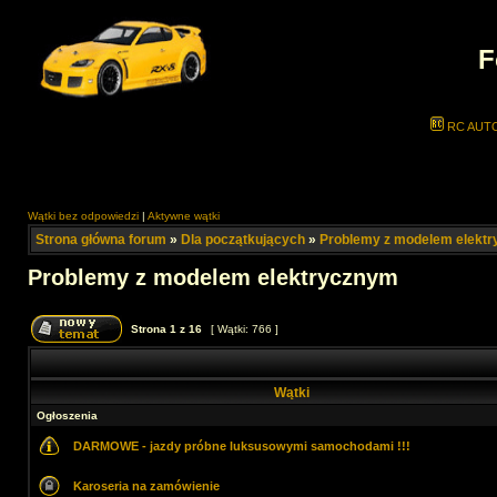
F
RC AUT
Wątki bez odpowiedzi
|
Aktywne wątki
Strona główna forum
»
Dla początkujących
»
Problemy z modelem elekt
Problemy z modelem elektrycznym
Strona
1
z
16
[ Wątki: 766 ]
Wątki
Ogłoszenia
DARMOWE - jazdy próbne luksusowymi samochodami !!!
Karoseria na zamówienie