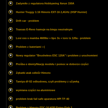
Zadymiło z regulatora Hobbywing Xerun 150A
Hunter Truggy 1:16 Himoto EXT-16 2,4GHz (HSP Hunter)
Drift car - problem
Traxxas E-Revo hamuje na biegu neutralnym
Losi xxx-s mamba 4600kv + lipo 3s + toro ts 120a - problem
Problem z bateriami :-(
Nowy regulator "Brusheless ESC 120A" i problem z uruchomieni
Prośba o identyfikację modelu i pomoc w doborze części
Zębatki atak odbiór Himoto
Tamiya df-02 odbudowa, czyli problemy z uźywką
wymiana części na aluminiowe
problem brak fail safe aparatura HPI TF-40
Problem z Himoto EDC-16 HSP Flying Fish 2