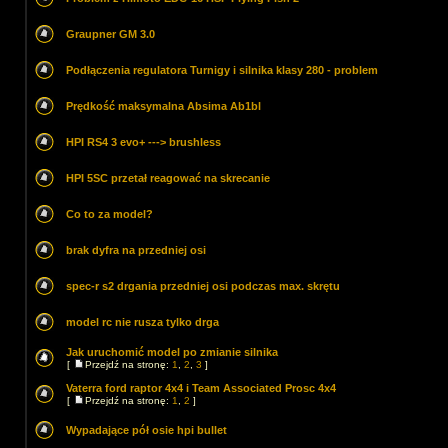
Graupner GM 3.0
Podłączenia regulatora Turnigy i silnika klasy 280 - problem
Prędkość maksymalna Absima Ab1bl
HPI RS4 3 evo+ ---> brushless
HPI 5SC przetał reagować na skrecanie
Co to za model?
brak dyfra na przedniej osi
spec-r s2 drgania przedniej osi podczas max. skrętu
model rc nie rusza tylko drga
Jak uruchomić model po zmianie silnika
[
Przejdź na stronę:
1
,
2
,
3
]
Vaterra ford raptor 4x4 i Team Associated Prosc 4x4
[
Przejdź na stronę:
1
,
2
]
Wypadające pół osie hpi bullet