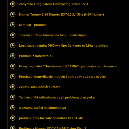
Zadymiło z regulatora Hobbywing Xerun 150A
Hunter Truggy 1:16 Himoto EXT-16 2,4GHz (HSP Hunter)
Drift car - problem
Traxxas E-Revo hamuje na biegu neutralnym
Losi xxx-s mamba 4600kv + lipo 3s + toro ts 120a - problem
Problem z bateriami :-(
Nowy regulator "Brusheless ESC 120A" i problem z uruchomieni
Prośba o identyfikację modelu i pomoc w doborze części
Zębatki atak odbiór Himoto
Tamiya df-02 odbudowa, czyli problemy z uźywką
wymiana części na aluminiowe
problem brak fail safe aparatura HPI TF-40
Problem z Himoto EDC-16 HSP Flying Fish 2