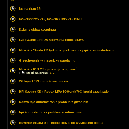
luz na titan 12t
maverick mtx 242, maverick mrx 242 BIND
Dziwny objaw coggingu
Ładowanie LiPo 2s ładowarką redox alfav3
Maverick Strada XB tyrkocze podczas przyspieszania/startowan
Grzechotanie w mavericku strada mt
Maverick ION MT - przestaje reagować
[
Przejdź na stronę:
1
,
2
]
WLtoys A979 dodatkowa bateria
HPI Savage XS + Redox LiPo 8000amh70C-krótki czas jazdy
Konwersja duratrax rtx27 problem z grzaniem
hpi kontroler flux - problem w e-firestorm
Maverick Strada DT - model jedzie po wyłączeniu pilota