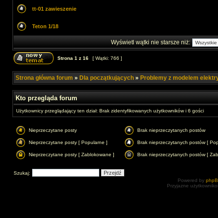
tt-01 zawieszenie
Teton 1/18
Wyświetl wątki nie starsze niż:
Strona
1
z
16
[ Wątki: 766 ]
Strona główna forum
»
Dla początkujących
»
Problemy z modelem elekt
Kto przegląda forum
Użytkownicy przeglądający ten dział: Brak zidentyfikowanych użytkowników i 6 gości
Nieprzeczytane posty
Brak nieprzeczytanych postów
Nieprzeczytane posty [ Popularne ]
Brak nieprzeczytanych postów [ Pop
Nieprzeczytane posty [ Zablokowane ]
Brak nieprzeczytanych postów [ Za
Szukaj:
Powered by
php
Przyjazne użytkowniko