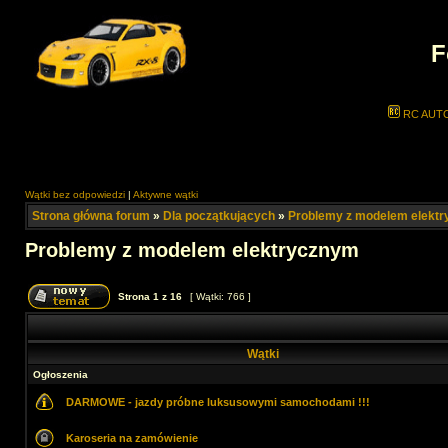
F
RC AUT
Wątki bez odpowiedzi
|
Aktywne wątki
Strona główna forum
»
Dla początkujących
»
Problemy z modelem elekt
Problemy z modelem elektrycznym
Strona
1
z
16
[ Wątki: 766 ]
Wątki
Ogłoszenia
DARMOWE - jazdy próbne luksusowymi samochodami !!!
Karoseria na zamówienie