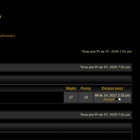
O
ytkownicy
Teraz jest Pt sie 07, 2026 7:01 pm
Teraz jest Pt sie 07, 2026 7:01 pm
Wątki
Posty
Ostatni post
Wt lis 14, 2017 2:33 pm
17
19
Reely8
Teraz jest Pt sie 07, 2026 7:01 pm