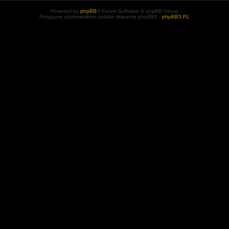
Powered by
phpBB
® Forum Software © phpBB Group
Przyjazne użytkownikom polskie wsparcie phpBB3 -
phpBB3.PL