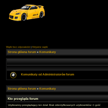
Wątki bez odpowiedzi
|
Aktywne wątki
Strona główna forum
»
Komunikaty
Komunikaty od Administratorów forum
Strona główna forum
»
Komunikaty
Kto przegląda forum
Użytkownicy przeglądający ten dział: Brak zidentyfikowanych użytkowników i 1 gość