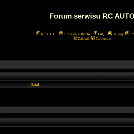
Forum serwisu RC AUT
RC AUTO
e-mail do ADMINA
FAQ
Szukaj
Uż
Zaloguj
Zarejestruj
Dział