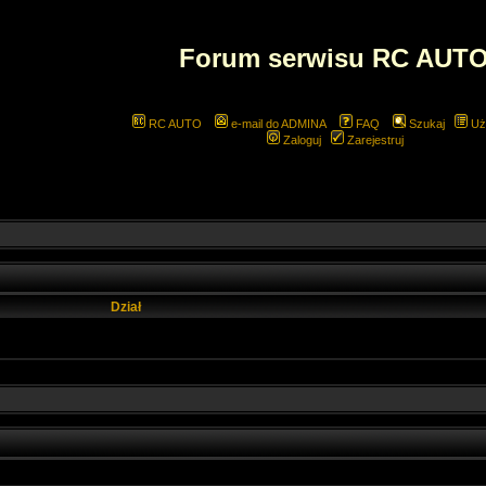
Forum serwisu RC AUT
RC AUTO
e-mail do ADMINA
FAQ
Szukaj
Uż
Zaloguj
Zarejestruj
Dział