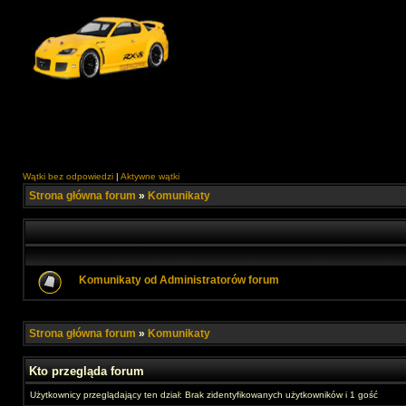
Wątki bez odpowiedzi
|
Aktywne wątki
Strona główna forum
»
Komunikaty
Komunikaty od Administratorów forum
Strona główna forum
»
Komunikaty
Kto przegląda forum
Użytkownicy przeglądający ten dział: Brak zidentyfikowanych użytkowników i 1 gość