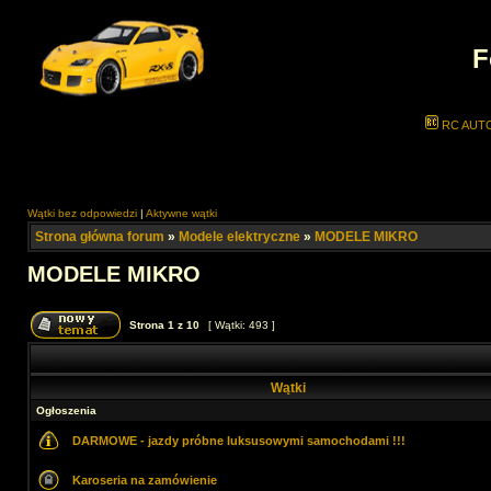
F
RC AUT
Wątki bez odpowiedzi
|
Aktywne wątki
Strona główna forum
»
Modele elektryczne
»
MODELE MIKRO
MODELE MIKRO
Strona
1
z
10
[ Wątki: 493 ]
Wątki
Ogłoszenia
DARMOWE - jazdy próbne luksusowymi samochodami !!!
Karoseria na zamówienie