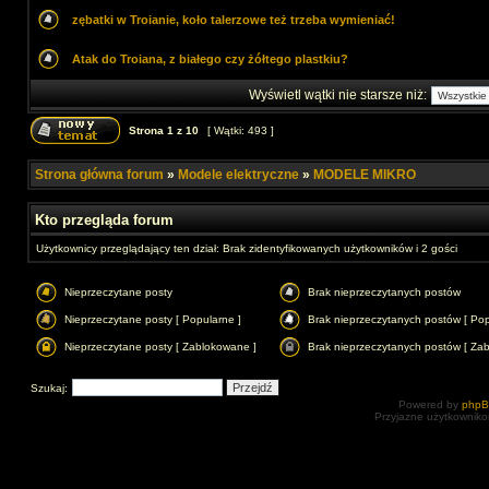
zębatki w Troianie, koło talerzowe też trzeba wymieniać!
Atak do Troiana, z białego czy żółtego plastkiu?
Wyświetl wątki nie starsze niż:
Strona
1
z
10
[ Wątki: 493 ]
Strona główna forum
»
Modele elektryczne
»
MODELE MIKRO
Kto przegląda forum
Użytkownicy przeglądający ten dział: Brak zidentyfikowanych użytkowników i 2 gości
Nieprzeczytane posty
Brak nieprzeczytanych postów
Nieprzeczytane posty [ Popularne ]
Brak nieprzeczytanych postów [ Pop
Nieprzeczytane posty [ Zablokowane ]
Brak nieprzeczytanych postów [ Za
Szukaj:
Powered by
php
Przyjazne użytkowniko