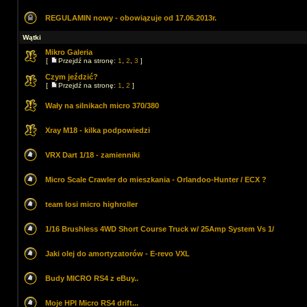
REGULAMIN nowy - obowiązuje od 17.06.2013r.
Wątki
Mikro Galeria
[
Przejdź na stronę:
1
,
2
,
3
]
Czym jeździć?
[
Przejdź na stronę:
1
,
2
]
Wały na silnikach micro 370/380
Xray M18 - kilka podpowiedzi
VRX Dart 1/18 - zamienniki
Micro Scale Crawler do mieszkania - Orlandoo-Hunter / ECX ?
team losi micro highroller
1/16 Brushless 4WD Short Course Truck w/ 25Amp System Vs 1/
Jaki olej do amortyzatorów - E-revo VXL
Budy MICRO RS4 z eBuy..
Moje HPI Micro RS4 drift...