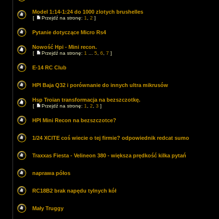
Model 1:14-1:24 do 1000 zlotych brushelles
[
Przejdź na stronę:
1
,
2
]
Pytanie dotyczące Micro Rs4
Nowość Hpi - Mini recon.
[
Przejdź na stronę:
1
...
5
,
6
,
7
]
E-14 RC Club
HPI Baja Q32 i porównanie do innych ultra mikrusów
Hsp Troian transformacja na bezszczotkę.
[
Przejdź na stronę:
1
,
2
,
3
]
HPI Mini Recon na bezszczotce?
1/24 XCITE coś wiecie o tej firmie? odpowiednik redcat sumo
Traxxas Fiesta - Velineon 380 - większa prędkość kilka pytań
naprawa półos
RC18B2 brak napędu tylnych kół
Mały Truggy