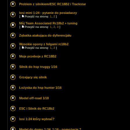
Problem z silnikiem/ESC RC18B2 i Trackstar
losi mini 1:24 - pytanie do posiadaczy
[
Przejdź na stronę:
1
,
2
]
Mój Team Associated Rc18b2 + tuning
[
Przejdź na stronę:
1
,
2
,
3
]
Zębatka atakująca do dyferencjału
Wysokie opony z felgami rc18b2
[
Przejdź na stronę:
1
,
2
]
Moje przeboje z RC18B2
Silnik do hsp truggy 1/16
Grzejący się silnik
Łożyska do hsp hunter 1/16
Model off-road 1/18
ESC i Silnik do RC18b2
losi 1:24 który wybrać?
Model do domu 1:24, 1:16 - pomożecie ?