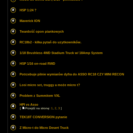
HSP 1:24 ?
Maverick ION
Twardość opon piankowych
RC18b2 - kilka pytań do uzytkowników.
1/18 Brushless 4WD Stadium Truck w/ 18Amp System
HSP 1/16 on-road RWD
Potrzebuje pilnie wymiarów dyfra do ASSO RC18 CZY MINI RECON
Losi micro sct, truggy a może micro t?
Problem z Summitem VXL
HPI vs Asso
[
Przejdź na stronę:
1
,
2
,
3
]
TEK18T CONVERSION pytanie
Z Micro-t do Micro Desert Truck