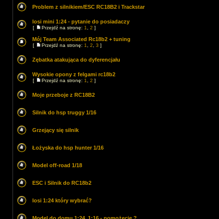
Problem z silnikiem/ESC RC18B2 i Trackstar
losi mini 1:24 - pytanie do posiadaczy
[
Przejdź na stronę:
1
,
2
]
Mój Team Associated Rc18b2 + tuning
[
Przejdź na stronę:
1
,
2
,
3
]
Zębatka atakująca do dyferencjału
Wysokie opony z felgami rc18b2
[
Przejdź na stronę:
1
,
2
]
Moje przeboje z RC18B2
Silnik do hsp truggy 1/16
Grzejący się silnik
Łożyska do hsp hunter 1/16
Model off-road 1/18
ESC i Silnik do RC18b2
losi 1:24 który wybrać?
Model do domu 1:24, 1:16 - pomożecie ?