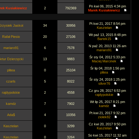
Pn kwi 06, 2015 4:34 pm
rek Kusiakiewicz
2
792369
Marek Kusiakiewicz
Pt kwi 21, 2017 8:54 pm
Krzysiek Jaskot
34
30956
Kasztelan
Wt paź 13, 2015 8:48 pm
Rafał Piesio
20
27106
Bartek15
N paź 20, 2013 11:26 am
mariaro91
6
7578
mariaro91
Śr sty 04, 2012 5:33 pm
Artur Dzierzęcki
13
9883
Maciej Marcinek
Śr lip 04, 2018 1:56 pm
plitea
0
25104
plitea
Śr sty 24, 2018 1:25 pm
czarls
5
8022
silver76
Cz gru 28, 2017 6:53 pm
rajdypolskie
2
4558
rajdypolskie
Wt lip 25, 2017 8:21 pm
kamdz
7
7902
kamdz
Pt kwi 21, 2017 9:32 pm
Ada$
4
10356
ziolek82
Cz kwi 20, 2017 9:50 pm
Kasztelan
0
3299
Kasztelan
So kwi 15, 2017 11:32 am
Kasztelan
0
3264