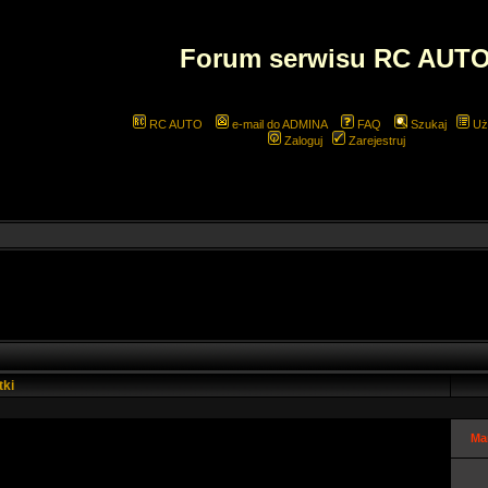
Forum serwisu RC AUT
RC AUTO
e-mail do ADMINA
FAQ
Szukaj
Uż
Zaloguj
Zarejestruj
tki
Ma