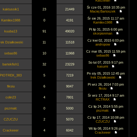
Kasztelan
Śr cze 01, 2016 10:35 pm
kaktussik1
23
21449
Maciej Bartoszek
Śr sie 26, 2015 11:17 am
Kamilex1988
0
4191
Kamilex1988
Pt lip 31, 2015 6:00 pm
kuuba13
91
49020
skorpionman
Cz kwi 02, 2015 6:03 pm
rek Działkowski
11
11518
andropow
Cz mar 05, 2015 11:59 pm
sebas86
10
11968
sebas86
So lut 07, 2015 9:17 pm
bartekfish1
32
23229
kasumi
Pn sty 05, 2015 12:45 pm
PIOTREK_383
5
7219
Irek Działkowski
Pt wrz 26, 2014 7:03 pm
fiksiu
6
9047
fiksiu
Śr wrz 17, 2014 9:17 am
colin23
4
7801
RCTRAX
Cz lip 24, 2014 5:55 pm
pszmalc
0
5000
pszmalc
Cz lip 17, 2014 10:08 pm
CZUCZU
2
5070
CZUCZU
Wt lip 08, 2014 9:26 pm
Crackeeer
4
6042
Crackeeer