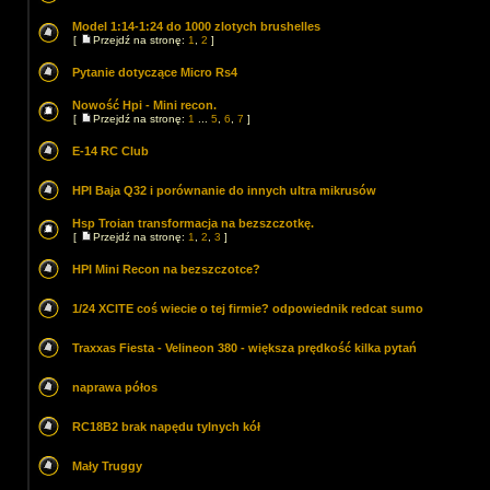
Model 1:14-1:24 do 1000 zlotych brushelles
[
Przejdź na stronę:
1
,
2
]
Pytanie dotyczące Micro Rs4
Nowość Hpi - Mini recon.
[
Przejdź na stronę:
1
...
5
,
6
,
7
]
E-14 RC Club
HPI Baja Q32 i porównanie do innych ultra mikrusów
Hsp Troian transformacja na bezszczotkę.
[
Przejdź na stronę:
1
,
2
,
3
]
HPI Mini Recon na bezszczotce?
1/24 XCITE coś wiecie o tej firmie? odpowiednik redcat sumo
Traxxas Fiesta - Velineon 380 - większa prędkość kilka pytań
naprawa półos
RC18B2 brak napędu tylnych kół
Mały Truggy