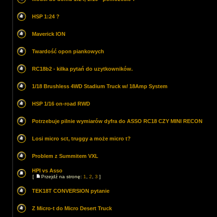
HSP 1:24 ?
Maverick ION
Twardość opon piankowych
RC18b2 - kilka pytań do uzytkowników.
1/18 Brushless 4WD Stadium Truck w/ 18Amp System
HSP 1/16 on-road RWD
Potrzebuje pilnie wymiarów dyfra do ASSO RC18 CZY MINI RECON
Losi micro sct, truggy a może micro t?
Problem z Summitem VXL
HPI vs Asso
[
Przejdź na stronę:
1
,
2
,
3
]
TEK18T CONVERSION pytanie
Z Micro-t do Micro Desert Truck