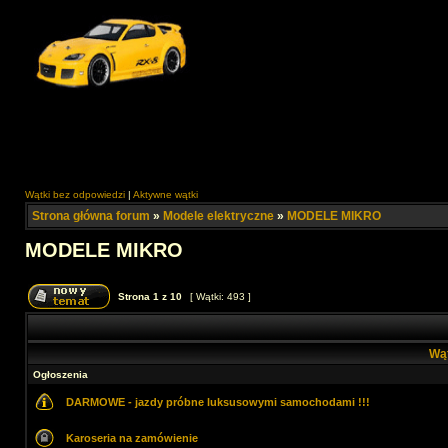
Wątki bez odpowiedzi
|
Aktywne wątki
Strona główna forum
»
Modele elektryczne
»
MODELE MIKRO
MODELE MIKRO
Strona
1
z
10
[ Wątki: 493 ]
Wą
Ogłoszenia
DARMOWE - jazdy próbne luksusowymi samochodami !!!
Karoseria na zamówienie