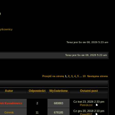
O
ytkownicy
Teraz jest So sie 08, 2026 5:23 am
Teraz jest So sie 08, 2026 5:23 am
Przejdź na stronę
1
,
2
,
3
,
4
,
5
...
10
Następna strona
Autor
Odpowiedzi
Wyświetlone
Ostatni post
Cz kwi 23, 2026 2:33 pm
rek Kusiakiewicz
2
680883
Piotrekzst
Cz gru 20, 2018 2:10 pm
Gimmik
11
678185
Pawel807