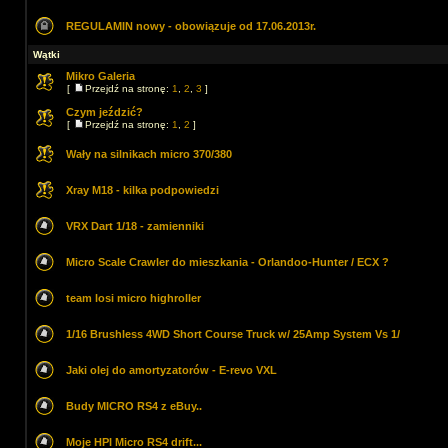
REGULAMIN nowy - obowiązuje od 17.06.2013r.
Wątki
Mikro Galeria
[
Przejdź na stronę:
1
,
2
,
3
]
Czym jeździć?
[
Przejdź na stronę:
1
,
2
]
Wały na silnikach micro 370/380
Xray M18 - kilka podpowiedzi
VRX Dart 1/18 - zamienniki
Micro Scale Crawler do mieszkania - Orlandoo-Hunter / ECX ?
team losi micro highroller
1/16 Brushless 4WD Short Course Truck w/ 25Amp System Vs 1/
Jaki olej do amortyzatorów - E-revo VXL
Budy MICRO RS4 z eBuy..
Moje HPI Micro RS4 drift...