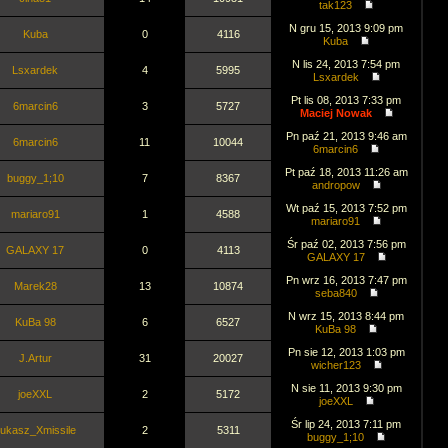
tak123
N gru 15, 2013 9:09 pm
Kuba
0
4116
Kuba
N lis 24, 2013 7:54 pm
Lsxardek
4
5995
Lsxardek
Pt lis 08, 2013 7:33 pm
6marcin6
3
5727
Maciej Nowak
Pn paź 21, 2013 9:46 am
6marcin6
11
10044
6marcin6
Pt paź 18, 2013 11:26 am
buggy_1;10
7
8367
andropow
Wt paź 15, 2013 7:52 pm
mariaro91
1
4588
mariaro91
Śr paź 02, 2013 7:56 pm
GALAXY 17
0
4113
GALAXY 17
Pn wrz 16, 2013 7:47 pm
Marek28
13
10874
seba840
N wrz 15, 2013 8:44 pm
KuBa 98
6
6527
KuBa 98
Pn sie 12, 2013 1:03 pm
J.Artur
31
20027
wicher123
N sie 11, 2013 9:30 pm
joeXXL
2
5172
joeXXL
Śr lip 24, 2013 7:11 pm
ukasz_Xmissile
2
5311
buggy_1;10