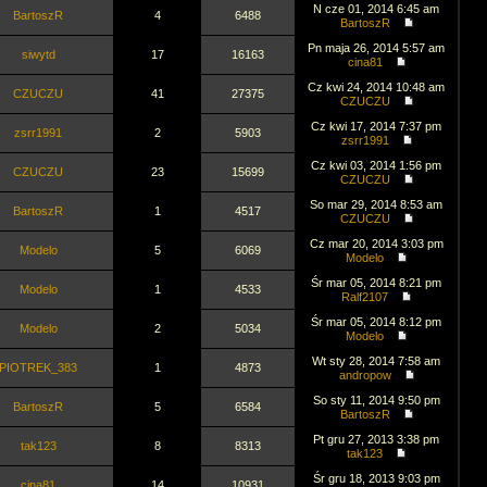
N cze 01, 2014 6:45 am
BartoszR
4
6488
BartoszR
Pn maja 26, 2014 5:57 am
siwytd
17
16163
cina81
Cz kwi 24, 2014 10:48 am
CZUCZU
41
27375
CZUCZU
Cz kwi 17, 2014 7:37 pm
zsrr1991
2
5903
zsrr1991
Cz kwi 03, 2014 1:56 pm
CZUCZU
23
15699
CZUCZU
So mar 29, 2014 8:53 am
BartoszR
1
4517
CZUCZU
Cz mar 20, 2014 3:03 pm
Modelo
5
6069
Modelo
Śr mar 05, 2014 8:21 pm
Modelo
1
4533
Ralf2107
Śr mar 05, 2014 8:12 pm
Modelo
2
5034
Modelo
Wt sty 28, 2014 7:58 am
PIOTREK_383
1
4873
andropow
So sty 11, 2014 9:50 pm
BartoszR
5
6584
BartoszR
Pt gru 27, 2013 3:38 pm
tak123
8
8313
tak123
Śr gru 18, 2013 9:03 pm
cina81
14
10931