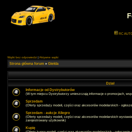
F
RC AUT
Wątki bez odpowiedzi
|
Aktywne wątki
Strona główna forum
»
Giełda
Dział
Informacje od Dystrybutorów
(W tym miejscu Dystrybutorzy umieszczają informacje o promocjach, wsp
Sprzedam
(Oferty sprzedaży modeli, części oraz akcesoriów modelarskich - ogło
Sprzedam - aukcje Allegro
(Oferty sprzedaży modeli, części oraz akcesoriów modelarskich wystawi
zarejestrowany użytkownik)
Kupię
(Oferty kupna modeli, części oraz akcesoriów modelarskich - ogłoszeni