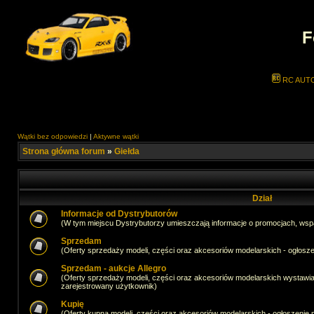
F
RC AUT
Wątki bez odpowiedzi
|
Aktywne wątki
Strona główna forum
»
Giełda
Dział
Informacje od Dystrybutorów
(W tym miejscu Dystrybutorzy umieszczają informacje o promocjach, wsp
Sprzedam
(Oferty sprzedaży modeli, części oraz akcesoriów modelarskich - ogło
Sprzedam - aukcje Allegro
(Oferty sprzedaży modeli, części oraz akcesoriów modelarskich wystawi
zarejestrowany użytkownik)
Kupię
(Oferty kupna modeli, części oraz akcesoriów modelarskich - ogłoszeni