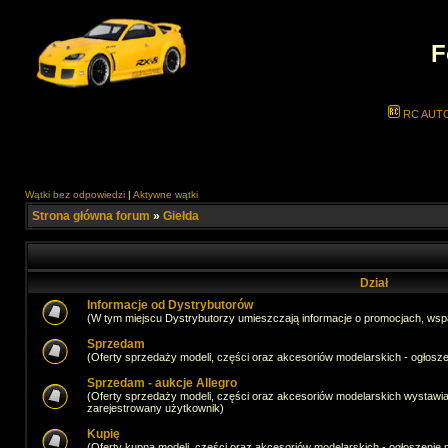
F
RC AUT
Wątki bez odpowiedzi
|
Aktywne wątki
Strona główna forum
»
Giełda
Dział
Informacje od Dystrybutorów
(W tym miejscu Dystrybutorzy umieszczają informacje o promocjach, wsp
Sprzedam
(Oferty sprzedaży modeli, części oraz akcesoriów modelarskich - ogło
Sprzedam - aukcje Allegro
(Oferty sprzedaży modeli, części oraz akcesoriów modelarskich wystawi
zarejestrowany użytkownik)
Kupię
(Oferty kupna modeli, części oraz akcesoriów modelarskich - ogłoszeni