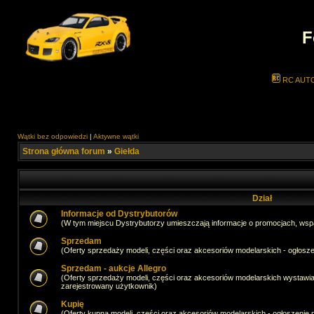
F
RC AUT
Wątki bez odpowiedzi
|
Aktywne wątki
Strona główna forum
»
Giełda
Dział
Informacje od Dystrybutorów
(W tym miejscu Dystrybutorzy umieszczają informacje o promocjach, wsp
Sprzedam
(Oferty sprzedaży modeli, części oraz akcesoriów modelarskich - ogło
Sprzedam - aukcje Allegro
(Oferty sprzedaży modeli, części oraz akcesoriów modelarskich wystawi
zarejestrowany użytkownik)
Kupię
(Oferty kupna modeli, części oraz akcesoriów modelarskich - ogłoszeni