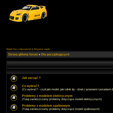
Wątki bez odpowiedzi
|
Aktywne wątki
Strona główna forum
»
Dla początkujących
Jak zacząć ?
Co wybrać?
(Co wybrać? - czyli jaki model, jaki silnik itp - dział z pytaniami i poradami 
Problemy z modelem elektrycznym
(Tutaj zamieszczamy problemy dotyczące modeli elektrycznych)
Problemy z modelem spalinowym
(Tutaj zamieszczamy problemy dotyczące modeli spalinowych)