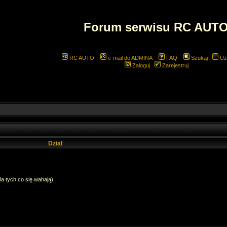
Forum serwisu RC AUT
RC AUTO
e-mail do ADMINA
FAQ
Szukaj
Uż
Zaloguj
Zarejestruj
Dział
dla tych co się wahają)