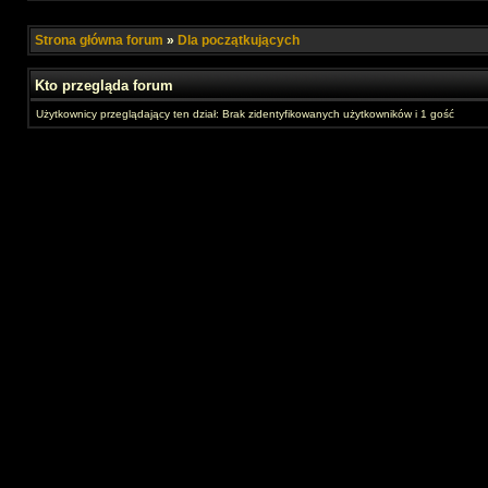
Strona główna forum
»
Dla początkujących
Kto przegląda forum
Użytkownicy przeglądający ten dział: Brak zidentyfikowanych użytkowników i 1 gość