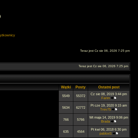
O
ytkownicy
Teraz jest Cz sie 06, 2026 7:25 pm
Teraz jest Cz sie 06, 2026 7:25 pm
Wątki
Posty
Ostatni post
Cz sie 08, 2019 3:44 pm
5549
55372
Farim
Pt cze 19, 2020 9:15 am
5634
62772
Trev75
Wt maja 14, 2019 9:06 pm
766
5766
Brada
Pt kwi 06, 2018 6:30 pm
635
4564
pabloxl1