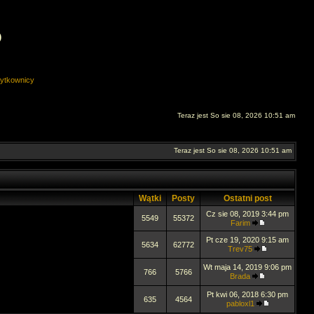
O
ytkownicy
Teraz jest So sie 08, 2026 10:51 am
Teraz jest So sie 08, 2026 10:51 am
Wątki
Posty
Ostatni post
Cz sie 08, 2019 3:44 pm
5549
55372
Farim
Pt cze 19, 2020 9:15 am
5634
62772
Trev75
Wt maja 14, 2019 9:06 pm
766
5766
Brada
Pt kwi 06, 2018 6:30 pm
635
4564
pabloxl1