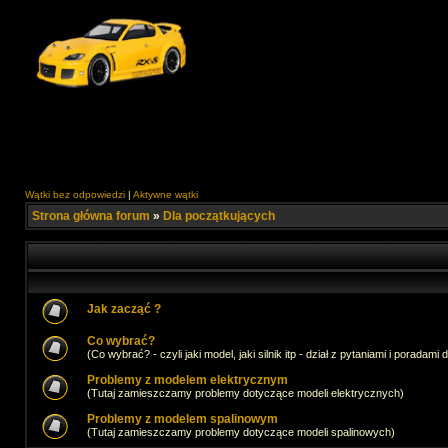
Wątki bez odpowiedzi
|
Aktywne wątki
Strona główna forum
»
Dla początkujących
Jak zacząć ?
Co wybrać?
(Co wybrać? - czyli jaki model, jaki silnik itp - dział z pytaniami i poradami 
Problemy z modelem elektrycznym
(Tutaj zamieszczamy problemy dotyczące modeli elektrycznych)
Problemy z modelem spalinowym
(Tutaj zamieszczamy problemy dotyczące modeli spalinowych)