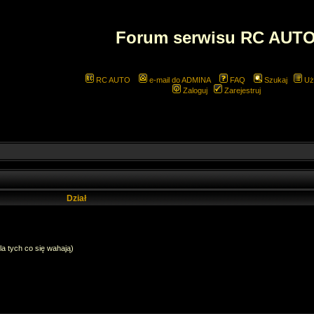
Forum serwisu RC AUT
RC AUTO
e-mail do ADMINA
FAQ
Szukaj
Uż
Zaloguj
Zarejestruj
Dział
dla tych co się wahają)