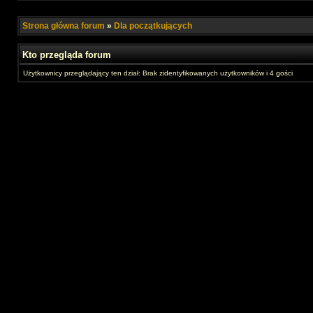
Strona główna forum
»
Dla początkujących
Kto przegląda forum
Użytkownicy przeglądający ten dział: Brak zidentyfikowanych użytkowników i 4 gości