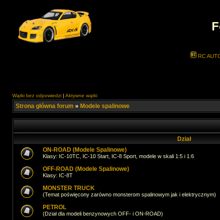
F
RC AUT
Wątki bez odpowiedzi
|
Aktywne wątki
Strona główna forum
»
Modele spalinowe
Dział
ON-ROAD (Modele Spalinowe)
Klasy: IC-10TC, IC-10 Start, IC-8 Sport, modele w skali 1:5 i 1:6
OFF-ROAD (Modele Spalinowe)
Klasy: IC-8T
MONSTER TRUCK
(Temat poświęcony zarówno monsterom spalinowym jak i elektrycznym)
PETROL
(Dział dla modeli benzynowych OFF- i ON-ROAD)