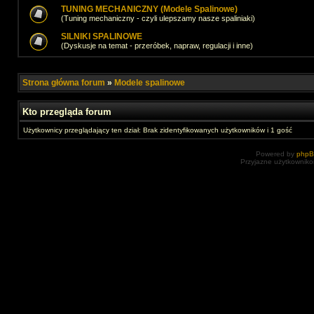
TUNING MECHANICZNY (Modele Spalinowe)
(Tuning mechaniczny - czyli ulepszamy nasze spaliniaki)
SILNIKI SPALINOWE
(Dyskusje na temat - przeróbek, napraw, regulacji i inne)
Strona główna forum
»
Modele spalinowe
Kto przegląda forum
Użytkownicy przeglądający ten dział: Brak zidentyfikowanych użytkowników i 1 gość
Powered by
php
Przyjazne użytkowniko