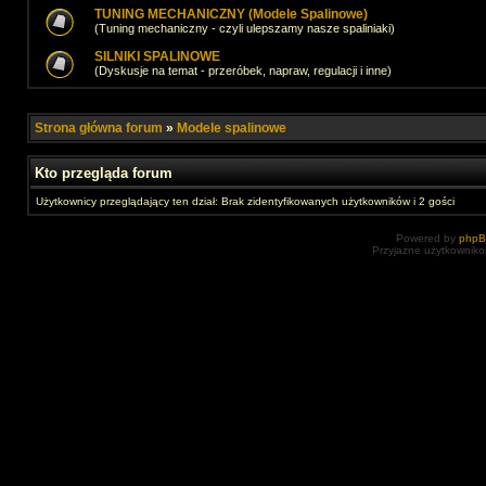
TUNING MECHANICZNY (Modele Spalinowe)
(Tuning mechaniczny - czyli ulepszamy nasze spaliniaki)
SILNIKI SPALINOWE
(Dyskusje na temat - przeróbek, napraw, regulacji i inne)
Strona główna forum
»
Modele spalinowe
Kto przegląda forum
Użytkownicy przeglądający ten dział: Brak zidentyfikowanych użytkowników i 2 gości
Powered by
php
Przyjazne użytkowniko