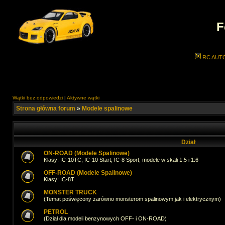
F
RC AUT
Wątki bez odpowiedzi
|
Aktywne wątki
Strona główna forum
»
Modele spalinowe
Dział
ON-ROAD (Modele Spalinowe)
Klasy: IC-10TC, IC-10 Start, IC-8 Sport, modele w skali 1:5 i 1:6
OFF-ROAD (Modele Spalinowe)
Klasy: IC-8T
MONSTER TRUCK
(Temat poświęcony zarówno monsterom spalinowym jak i elektrycznym)
PETROL
(Dział dla modeli benzynowych OFF- i ON-ROAD)