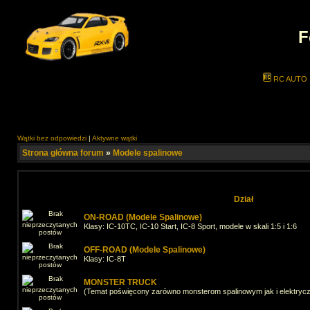
F
RC AUTO
Wątki bez odpowiedzi
|
Aktywne wątki
Strona główna forum
»
Modele spalinowe
Dział
ON-ROAD (Modele Spalinowe)
Klasy: IC-10TC, IC-10 Start, IC-8 Sport, modele w skali 1:5 i 1:6
OFF-ROAD (Modele Spalinowe)
Klasy: IC-8T
MONSTER TRUCK
(Temat poświęcony zarówno monsterom spalinowym jak i elektryc