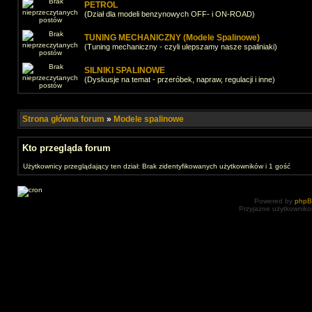
PETROL
(Dział dla modeli benzynowych OFF- i ON-ROAD)
TUNING MECHANICZNY (Modele Spalinowe)
(Tuning mechaniczny - czyli ulepszamy nasze spaliniaki)
SILNIKI SPALINOWE
(Dyskusje na temat - przeróbek, napraw, regulacji i inne)
Strona główna forum
»
Modele spalinowe
Kto przegląda forum
Użytkownicy przeglądający ten dział: Brak zidentyfikowanych użytkowników i 1 gość
Powered by
php
Przyjazne użytkowniko