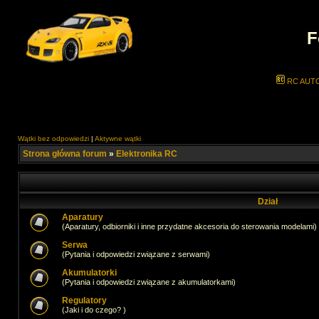
F
RC AUT
Wątki bez odpowiedzi
|
Aktywne wątki
Strona główna forum
»
Elektronika RC
Dział
Aparatury
(Aparatury, odbiorniki i inne przydatne akcesoria do sterowania modelami)
Serwa
(Pytania i odpowiedzi związane z serwami)
Akumulatorki
(Pytania i odpowiedzi związane z akumulatorkami)
Regulatory
(Jaki i do czego? )