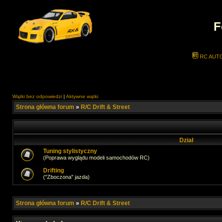
F
RC AUT
Wątki bez odpowiedzi
|
Aktywne wątki
Strona główna forum
»
R/C Drift & Street
Dział
Tuning stylistyczny
(Poprawa wyglądu modeli samochodów RC)
Drifting
("Zboczona" jazda)
Strona główna forum
»
R/C Drift & Street