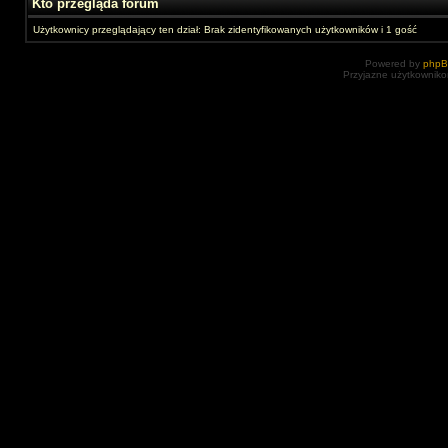
Kto przegląda forum
Użytkownicy przeglądający ten dział: Brak zidentyfikowanych użytkowników i 1 gość
Powered by
php
Przyjazne użytkowniko