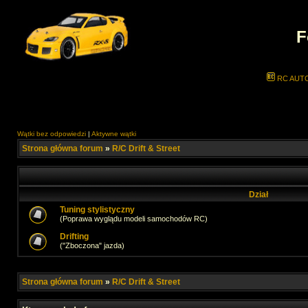
F
RC AUT
Wątki bez odpowiedzi
|
Aktywne wątki
Strona główna forum
»
R/C Drift & Street
Dział
Tuning stylistyczny
(Poprawa wyglądu modeli samochodów RC)
Drifting
("Zboczona" jazda)
Strona główna forum
»
R/C Drift & Street