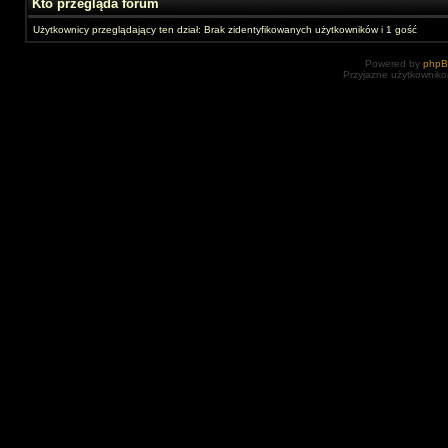
Kto przegląda forum
Użytkownicy przeglądający ten dział: Brak zidentyfikowanych użytkowników i 1 gość
Powered by
php
Przyjazne użytkowniko