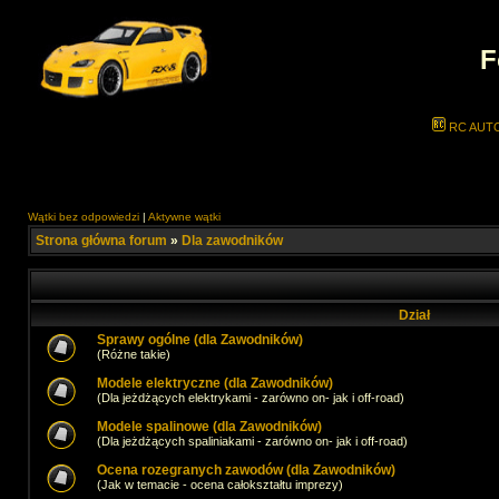
F
RC AUT
Wątki bez odpowiedzi
|
Aktywne wątki
Strona główna forum
»
Dla zawodników
Dział
Sprawy ogólne (dla Zawodników)
(Różne takie)
Modele elektryczne (dla Zawodników)
(Dla jeżdżących elektrykami - zarówno on- jak i off-road)
Modele spalinowe (dla Zawodników)
(Dla jeżdżących spaliniakami - zarówno on- jak i off-road)
Ocena rozegranych zawodów (dla Zawodników)
(Jak w temacie - ocena całokształtu imprezy)