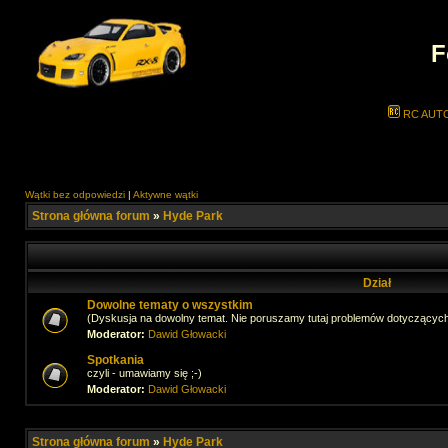
F
RC AUT
Wątki bez odpowiedzi
|
Aktywne wątki
Strona główna forum
»
Hyde Park
Dział
Dowolne tematy o wszystkim
(Dyskusja na dowolny temat. Nie poruszamy tutaj problemów dotyczącyc
Moderator:
Dawid Głowacki
Spotkania
czyli - umawiamy się ;-)
Moderator:
Dawid Głowacki
Strona główna forum
»
Hyde Park