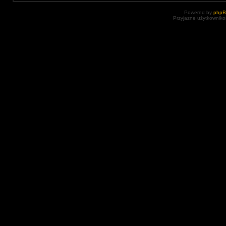
Powered by
php
Przyjazne użytkowniko