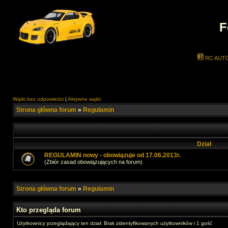
F
RC AUT
Wątki bez odpowiedzi
|
Aktywne wątki
Strona główna forum
»
Regulamin
Dział
REGULAMIN nowy - obowiązuje od 17.06.2013r.
(Zbiór zasad obowiązujących na forum)
Strona główna forum
»
Regulamin
Kto przegląda forum
Użytkownicy przeglądający ten dział: Brak zidentyfikowanych użytkowników i 1 gość