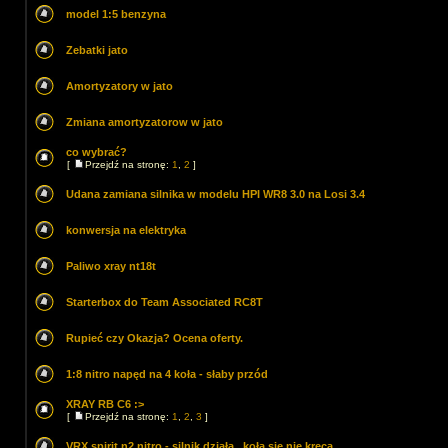
model 1:5 benzyna
Zebatki jato
Amortyzatory w jato
Zmiana amortyzatorow w jato
co wybrać?
[
Przejdź na stronę:
1
,
2
]
Udana zamiana silnika w modelu HPI WR8 3.0 na Losi 3.4
konwersja na elektryka
Paliwo xray nt18t
Starterbox do Team Associated RC8T
Rupieć czy Okazja? Ocena oferty.
1:8 nitro napęd na 4 koła - słaby przód
XRAY RB C6 :>
[
Przejdź na stronę:
1
,
2
,
3
]
VRX spirit n2 nitro - silnik działa , koła sie nie kręcą.