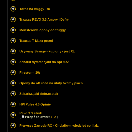
Torba na Buggy 1:8
Traxxas REVO 3.3 Amory i Dyfry
Monsterowe opony do truggy
Traxxas T-Maxx petrol
Używany Savage - kupiony - jest XL
Zebatki dyferencjału do hpi mt2
Firestorm 10t
Opony do off road na ubity twardy piach
Zebatka..jaki dobrac atak
HPI Pulse 4.6 Opinie
Revo 3.3 silnik
[
Przejdź na stronę:
1
,
2
]
Pierwsze Zawody RC - Chciałbym wiedzieć co i jak.