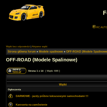
F
RC AUT
Wątki bez odpowiedzi
|
Aktywne wątki
Strona główna forum
»
Modele spalinowe
»
OFF-ROAD (Modele Spalinowe
OFF-ROAD (Modele Spalinowe)
Strona
1
z
14
[ Wątki: 686 ]
Wątki
Ogłoszenia
DARMOWE - jazdy próbne luksusowymi samochodami !!!
Karoseria na zamówienie