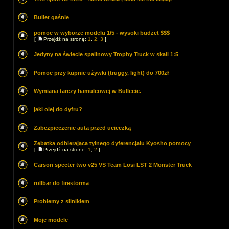
Bullet gaśnie
pomoc w wyborze modelu 1/5 - wysoki budżet $$$
[
Przejdź na stronę:
1
,
2
,
3
]
Jedyny na świecie spalinowy Trophy Truck w skali 1:5
Pomoc przy kupnie uźywki (truggy, light) do 700zł
Wymiana tarczy hamulcowej w Bullecie.
jaki olej do dyfru?
Zabezpieczenie auta przed ucieczką
Zębatka odbierająca tylnego dyferencjału Kyosho pomocy
[
Przejdź na stronę:
1
,
2
]
Carson specter two v25 VS Team Losi LST 2 Monster Truck
rollbar do firestorma
Problemy z silnikiem
Moje modele