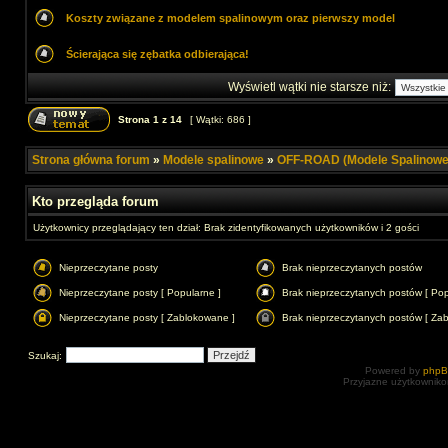
Koszty związane z modelem spalinowym oraz pierwszy model
Ścierająca się zębatka odbierająca!
Wyświetl wątki nie starsze niż:
Strona
1
z
14
[ Wątki: 686 ]
Strona główna forum
»
Modele spalinowe
»
OFF-ROAD (Modele Spalinowe
Kto przegląda forum
Użytkownicy przeglądający ten dział: Brak zidentyfikowanych użytkowników i 2 gości
Nieprzeczytane posty
Brak nieprzeczytanych postów
Nieprzeczytane posty [ Popularne ]
Brak nieprzeczytanych postów [ Pop
Nieprzeczytane posty [ Zablokowane ]
Brak nieprzeczytanych postów [ Za
Szukaj:
Powered by
php
Przyjazne użytkowniko