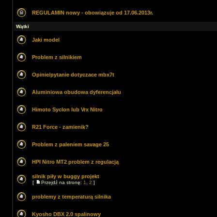
REGULAMIN nowy - obowiązuje od 17.06.2013r.
Wątki
Jaki model
Problem z silnikiem
Opinie/pytanie dotyczace mbx7t
Aluminiowa obudowa dyferencjału
Himoto Syclon lub Vrx Nitro
R21 Force - zamienik?
Problem z paleniem savage 25
HPI Nitro MT2 problem z regulacją
silnik piły w buggy projekt
[
Przejdź na stronę:
1
,
2
]
problemy z temperaturą silnika
Kyosho DBX 2.0 spalinowy