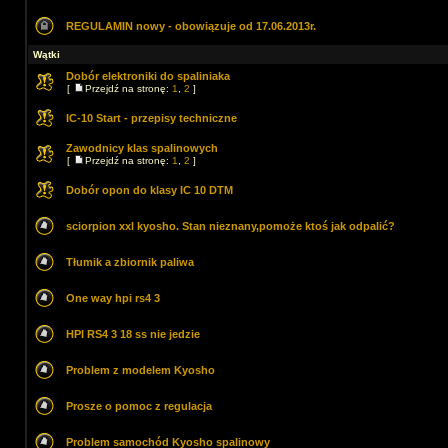
REGULAMIN nowy - obowiązuje od 17.06.2013r.
Wątki
Dobór elektroniki do spaliniaka
[
Przejdź na stronę:
1
,
2
]
IC-10 Start - przepisy techniczne
Zawodnicy klas spalinowych
[
Przejdź na stronę:
1
,
2
]
Dobór opon do klasy IC 10 DTM
sciorpion xxl kyosho. Stan nieznany,pomoże ktoś jak odpalić?
Tłumik a zbiornik paliwa
One way hpi rs4 3
HPI RS4 3 18 ss nie jedzie
Problem z modelem Kyosho
Prosze o pomoc z regulacja
Problem samochód Kyosho spalinowy