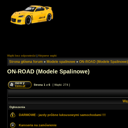
Wątki bez odpowiedzi
|
Aktywne wątki
Strona główna forum
»
Modele spalinowe
»
ON-ROAD (Modele Spalinowe)
ON-ROAD (Modele Spalinowe)
Strona
1
z
6
[ Wątki: 274 ]
Wą
Ogłoszenia
DARMOWE - jazdy próbne luksusowymi samochodami !!!
Karoseria na zamówienie