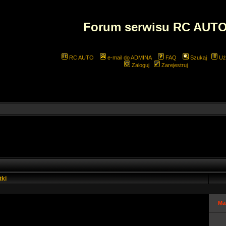
Forum serwisu RC AUT
RC AUTO
e-mail do ADMINA
FAQ
Szukaj
Uż
Zaloguj
Zarejestruj
tki
Ma