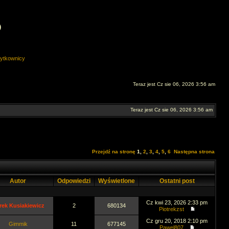
O
ytkownicy
Teraz jest Cz sie 06, 2026 3:56 am
Teraz jest Cz sie 06, 2026 3:56 am
Przejdź na stronę
1
,
2
,
3
,
4
,
5
,
6
Następna strona
Autor
Odpowiedzi
Wyświetlone
Ostatni post
Cz kwi 23, 2026 2:33 pm
rek Kusiakiewicz
2
680134
Piotrekzst
Cz gru 20, 2018 2:10 pm
Gimmik
11
677145
Pawel807