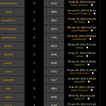
So lip 06, 2013 6:02 pm
Kuba Żerdzicki
0
4122
Kuba Żerdzicki
So cze 01, 2013 4:46 am
Persil
5
8800
Krzysztof Śmidecki
Pt mar 29, 2013 3:01 pm
kamil22474
2
5621
RCTRAX
Wt mar 19, 2013 4:27 pm
Lech Pepliński
4
5972
Lech Pepliński
Pn lut 04, 2013 10:56 pm
dawidwtyklo
5
7191
dawidwtyklo
Wt sty 29, 2013 9:12 am
jendziu
5
6514
nokias
N sty 27, 2013 4:08 pm
clk200k
3
6186
morelo
Wt sty 15, 2013 5:28 pm
pawler
1
5040
pawel-er
So gru 29, 2012 11:28 am
J.Artur
1
4751
Artur Dzierzęcki
So gru 08, 2012 3:18 pm
dasty666
2
5117
dasty666
N lis 25, 2012 1:03 pm
fidek
5
6901
Adam Różycki
Wt lis 06, 2012 9:11 pm
cobrra
1
4636
Ralf2107
Pn wrz 24, 2012 4:21 pm
hapcio
0
4180