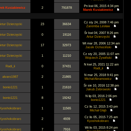
Pn kwi 06, 2015 4:34 pm
rek Kusiakiewicz
2
791878
Marek Kusiakiewicz
Cz sty 24, 2008 7:46 pm
Artur Dzierzęcki
23
36634
Zaremba Lesław
Śr kwi 04, 2007 8:26 pm
Artur Dzierzęcki
0
19116
Artur Dzierzęcki
Wt mar 28, 2006 12:34 am
Artur Dzierzęcki
17
32973
Jacek Ochociński
Cz sty 20, 2005 11:07 am
Artur Dzierzęcki
1
11210
Wojciech Żywiński
N kwi 25, 2021 11:22 am
Radi_ii
0
37431
Radi_ii
N mar 25, 2018 9:41 pm
alvaro1987
2
21865
Michał Abramowicz
Śr sie 10, 2016 12:38 pm
bonio1221
1
21610
Jakub Żebrowski
N lip 03, 2016 2:06 pm
bonio1221
8
19242
bonio1221
Cz lis 12, 2015 3:43 pm
Kyoshokobrarc
1
11565
Michał Głąb
Cz lis 05, 2015 7:25 am
Kyoshokobrarc
2
4939
Kyoshokobrarc
Wt lis 03, 2015 8:24 pm
Kyoshokobrarc
7
7916