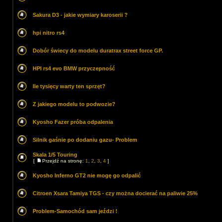
Sakura D3 - jakie wymiary karoserii ?
hpi nitro rs4
Dobór świecy do modelu duratrax street force GP.
HPI rs4 evo BMW przyczepność
Ile tysięcy warty ten sprzęt?
Z jakiego modelu to podwozie?
Kyosho Fazer próba odpalenia
Silnik gaśnie po dodaniu gazu- Problem
Skala 1/5 Touring
[
Przejdź na stronę:
1
,
2
,
3
,
4
]
Kyosho Inferno GT2 nie mogę go odpalić
Citroen Xsara Tamiya TGS - czy można docierać na paliwie 25%
Problem-Samochód sam jeździ !