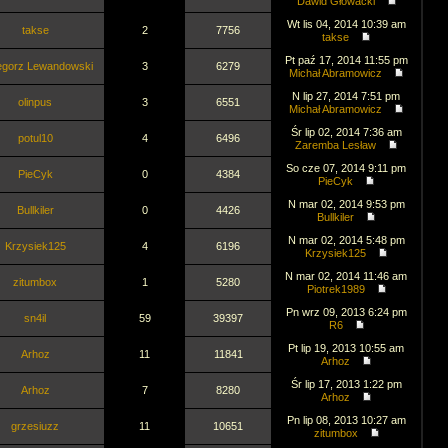
Dawid Głowacki
Wt lis 04, 2014 10:39 am
takse
2
7756
takse
Pt paź 17, 2014 11:55 pm
egorz Lewandowski
3
6279
Michał Abramowicz
N lip 27, 2014 7:51 pm
olinpus
3
6551
Michał Abramowicz
Śr lip 02, 2014 7:36 am
potul10
4
6496
Zaremba Lesław
So cze 07, 2014 9:11 pm
PieCyk
0
4384
PieCyk
N mar 02, 2014 9:53 pm
Bullkiler
0
4426
Bullkiler
N mar 02, 2014 5:48 pm
Krzysiek125
4
6196
Krzysiek125
N mar 02, 2014 11:46 am
zitumbox
1
5280
Piotrek1989
Pn wrz 09, 2013 6:24 pm
sn4il
59
39397
R6
Pt lip 19, 2013 10:55 am
Arhoz
11
11841
Arhoz
Śr lip 17, 2013 1:22 pm
Arhoz
7
8280
Arhoz
Pn lip 08, 2013 10:27 am
grzesiuzz
11
10651
zitumbox