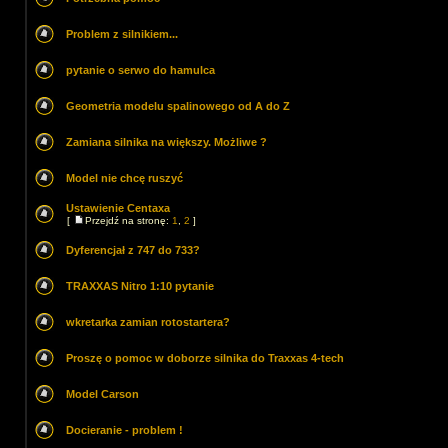
Problem z silnikiem...
pytanie o serwo do hamulca
Geometria modelu spalinowego od A do Z
Zamiana silnika na większy. Możliwe ?
Model nie chcę ruszyć
Ustawienie Centaxa
[
Przejdź na stronę:
1
,
2
]
Dyferencjał z 747 do 733?
TRAXXAS Nitro 1:10 pytanie
wkretarka zamian rotostartera?
Proszę o pomoc w doborze silnika do Traxxas 4-tech
Model Carson
Docieranie - problem !