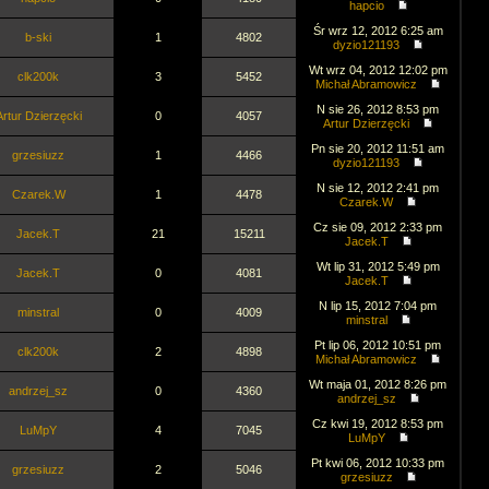
hapcio
Śr wrz 12, 2012 6:25 am
b-ski
1
4802
dyzio121193
Wt wrz 04, 2012 12:02 pm
clk200k
3
5452
Michał Abramowicz
N sie 26, 2012 8:53 pm
Artur Dzierzęcki
0
4057
Artur Dzierzęcki
Pn sie 20, 2012 11:51 am
grzesiuzz
1
4466
dyzio121193
N sie 12, 2012 2:41 pm
Czarek.W
1
4478
Czarek.W
Cz sie 09, 2012 2:33 pm
Jacek.T
21
15211
Jacek.T
Wt lip 31, 2012 5:49 pm
Jacek.T
0
4081
Jacek.T
N lip 15, 2012 7:04 pm
minstral
0
4009
minstral
Pt lip 06, 2012 10:51 pm
clk200k
2
4898
Michał Abramowicz
Wt maja 01, 2012 8:26 pm
andrzej_sz
0
4360
andrzej_sz
Cz kwi 19, 2012 8:53 pm
LuMpY
4
7045
LuMpY
Pt kwi 06, 2012 10:33 pm
grzesiuzz
2
5046
grzesiuzz