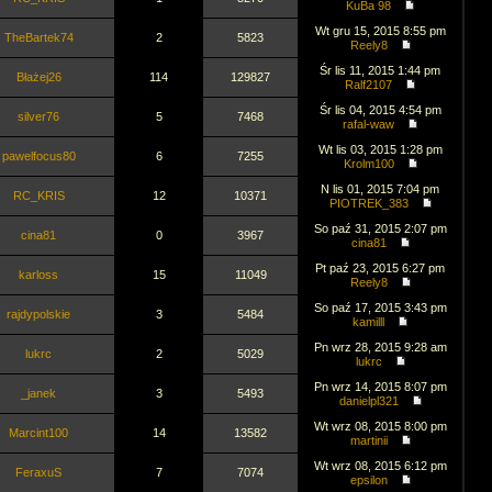
KuBa 98
Wt gru 15, 2015 8:55 pm
TheBartek74
2
5823
Reely8
Śr lis 11, 2015 1:44 pm
Błażej26
114
129827
Ralf2107
Śr lis 04, 2015 4:54 pm
silver76
5
7468
rafal-waw
Wt lis 03, 2015 1:28 pm
pawelfocus80
6
7255
Krolm100
N lis 01, 2015 7:04 pm
RC_KRIS
12
10371
PIOTREK_383
So paź 31, 2015 2:07 pm
cina81
0
3967
cina81
Pt paź 23, 2015 6:27 pm
karloss
15
11049
Reely8
So paź 17, 2015 3:43 pm
rajdypolskie
3
5484
kamilll
Pn wrz 28, 2015 9:28 am
lukrc
2
5029
lukrc
Pn wrz 14, 2015 8:07 pm
_janek
3
5493
danielpl321
Wt wrz 08, 2015 8:00 pm
Marcint100
14
13582
martinii
Wt wrz 08, 2015 6:12 pm
FeraxuS
7
7074
epsilon