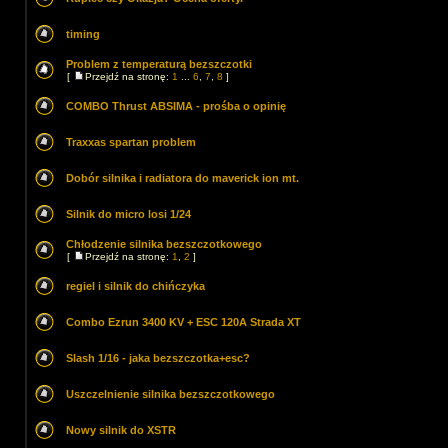
timing
Problem z temperaturą bezszczotki
[
Przejdź na stronę:
1
...
6
,
7
,
8
]
COMBO Thrust ABSIMA - prośba o opinię
Traxxas spartan problem
Dobór silnika i radiatora do maverick ion mt.
Silnik do micro losi 1/24
Chłodzenie silnika bezszczotkowego
[
Przejdź na stronę:
1
,
2
]
regiel i silnik do chińczyka
Combo Ezrun 3400 KV + ESC 120A Strada XT
Slash 1/16 - jaka bezszczotka+esc?
Uszczelnienie silnika bezszczotkowego
Nowy silnik do XSTR