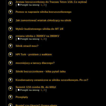
Zestaw bezszczotkowy do Traxxas Teton 1/18. Co wybrać
[
Przejdź na stronę:
1
,
2
]
Pomoc w naprawie silnika bezszczotkowego
Jak zamontować wiatrak chłodzący na silnik
Wybór budżetowego silnika do MT 1/8
zmiana silnika z 3500KV na 3900KV
[
Przejdź na stronę:
1
,
2
]
Silnik stracił moc?
HPI Tork - problem z wałkiem
mocniejszy a tanszy dlaczego?
Silniki bezszczotkowe - kilka pytań laika
Kondensatory ceramiczne w silniku szczotkowym. Po co?
Summit 1/10 combo BL do 600zł
[
Przejdź na stronę:
1
,
2
]
Przeglądy
Rupieć czy Okazja? Ocena oferty.