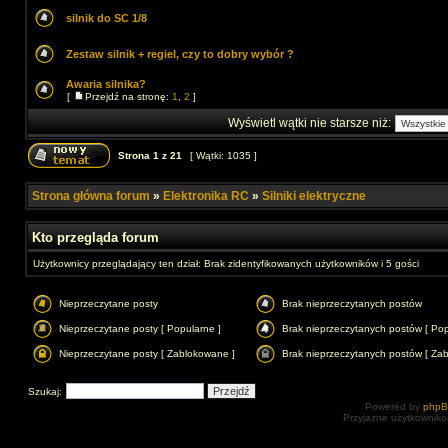
silnik do SC 1/8
Zestaw silnik + regiel, czy to dobry wybór ?
Awaria silnika?
[
Przejdź na stronę:
1
,
2
]
Wyświetl wątki nie starsze niż:
Strona
1
z
21
[ Wątki: 1035 ]
Strona główna forum
»
Elektronika RC
»
Silniki elektryczne
Kto przegląda forum
Użytkownicy przeglądający ten dział: Brak zidentyfikowanych użytkowników i 5 gości
Nieprzeczytane posty
Brak nieprzeczytanych postów
Nieprzeczytane posty [ Popularne ]
Brak nieprzeczytanych postów [ Pop
Nieprzeczytane posty [ Zablokowane ]
Brak nieprzeczytanych postów [ Za
Szukaj:
Powered by
php
Przyjazne użytkowniko