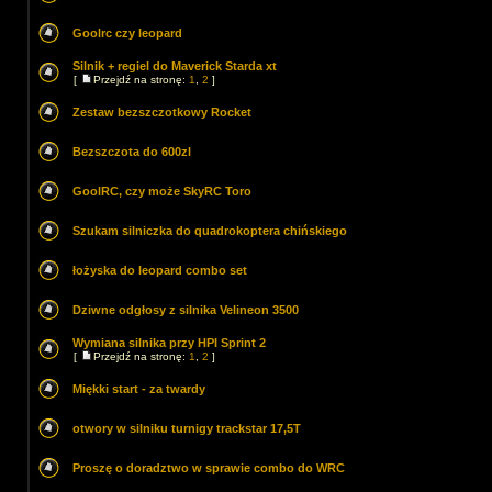
Goolrc czy leopard
Silnik + regiel do Maverick Starda xt
[
Przejdź na stronę:
1
,
2
]
Zestaw bezszczotkowy Rocket
Bezszczota do 600zl
GoolRC, czy może SkyRC Toro
Szukam silniczka do quadrokoptera chińskiego
łożyska do leopard combo set
Dziwne odgłosy z silnika Velineon 3500
Wymiana silnika przy HPI Sprint 2
[
Przejdź na stronę:
1
,
2
]
Miękki start - za twardy
otwory w silniku turnigy trackstar 17,5T
Proszę o doradztwo w sprawie combo do WRC