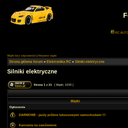
F
RC AUT
Wątki bez odpowiedzi
|
Aktywne wątki
Strona główna forum
»
Elektronika RC
»
Silniki elektryczne
Silniki elektryczne
Strona
1
z
21
[ Wątki: 1035 ]
Wątki
Ogłoszenia
DARMOWE - jazdy próbne luksusowymi samochodami !!!
Karoseria na zamówienie